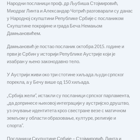
Народни посланици проф. др Љубиша Стојмировић,
Миодраг Линта и Александар Чотрић разговарали су данас
у Народној скупштини Републике Србије с послаником
Скупштине покрајине и града Беча Немањом
Дамњановићем.
Дамњановић је постао посланик октобра 2015. године и
први је Србин у историји Републике Аустрије који је
изабран у њено законодавно тело.
У Аустрији живи око три стотине хиљада људи српског
порекла, а у Бечу више од 150 хиљада.
„Србија жели“, истакли су посланици српског парламента,
„да допринесе њиховој интеграцији у аустријско друштво,
уз очување идентитета кроз свестране везе с матичном
земљом у области образовање, културе, религије и
спорта“.
Посланици Скупштине Србије – Стојмировић, Линта и