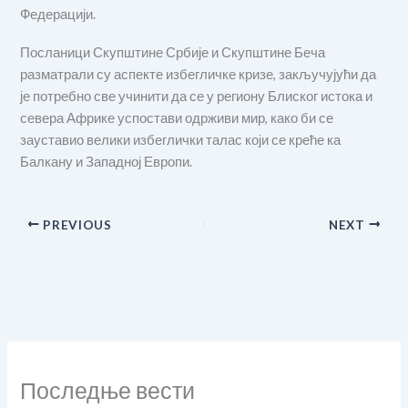
Федерацији.
Посланици Скупштине Србије и Скупштине Беча
разматрали су аспекте избегличке кризе, закључујући да
је потребно све учинити да се у региону Блиског истока и
севера Африке успостави одрживи мир, како би се
зауставио велики избеглички талас који се креће ка
Балкану и Западној Европи.
PREVIOUS
NEXT
Последње вести