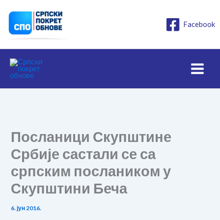
Пређи
на
Facebook
садржај
Посланици Скупштине
Србије састали се са
српским послаником у
Скупштини Беча
6. јун 2016.