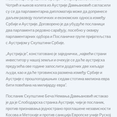
Чотрић и њихов колега из Аустрије Дамњановић сагласили
су се да парламентарна дипломатија може да допринесе
даљем развоју политичких и економских односа између
Србије и Аустрије. Договорено је да убудуће посланици
два парламента редовно сарађују, посебно у оквиру
парламентарних одбора и Посланичке групе пријатељства
с Аустријом у Скупштини Србије.
„Аустрија је“, констатовано јe заједнички, „највећи страни
инвеститор у нашој земљи и очекује се да ће аустријска
предузећа ове године запослити додатних две хиљаде
људи, као и да ће трговинска размена између Србије и
Аустрије с прошлогодишњих седам стотина милиона евра
бити повећана на милијарду евра“.
Посланик Скупштине Беча Немања Дамњановић истакао
је да је Слободарска странка Аустрије, чији је посланик,
против признавања једнострано проглашене независности
Косова и Метохије и против санкција Европске уније Руској