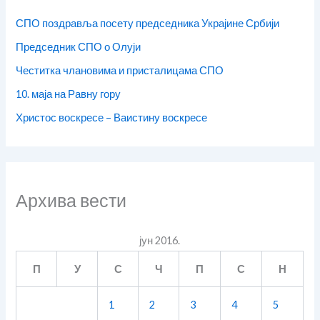
СПО поздравља посету председника Украјине Србији
Председник СПО о Олуји
Честитка члановима и присталицама СПО
10. маја на Равну гору
Христос воскресе – Ваистину воскресе
Архива вести
јун 2016.
П
У
С
Ч
П
С
Н
1
2
3
4
5