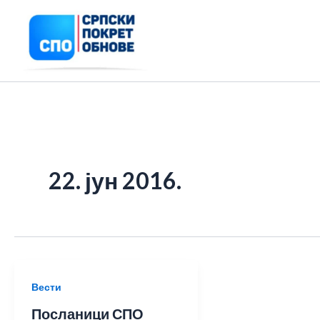
Пређи
на
садржај
22. јун 2016.
Вести
Посланици СПО