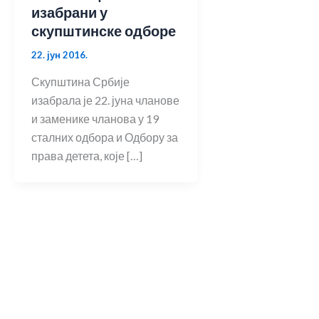
изабрани у
скупштинске одборе
22. јун 2016.
Скупштина Србије
изабрала је 22. јуна чланове
и заменике чланова у 19
сталних одбора и Одбору за
права детета, које […]