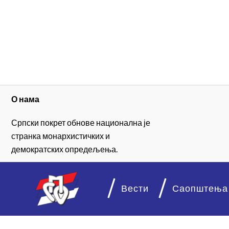
О нама
Српски покрет обнове национална је
странка монархистичких и
демократских опредељења.
Вести
Саопштења