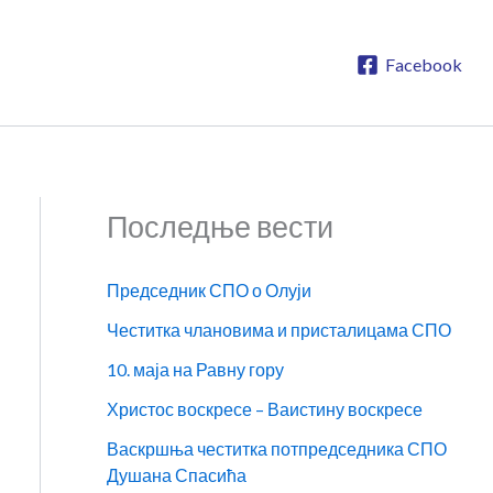
Facebook
Последње вести
Председник СПО о Олуји
Честитка члановима и присталицама СПО
10. маја на Равну гору
Христос воскресе – Ваистину воскресе
Васкршња честитка потпредседника СПО
Душана Спасића