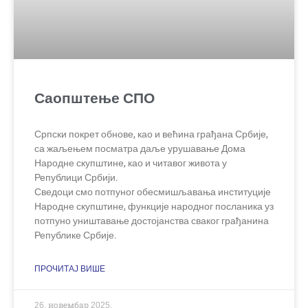
Саопштење СПО
Српски покрет обнове, као и већина грађана Србије,
са жаљењем посматра даље урушавање Дома
Народне скупштине, као и читавог живота у
Републици Србији.
Сведоци смо потпуног обесмишљавања институције
Народне скупштине, функције народног посланика уз
потпуно уништавање достојанства сваког грађанина
Републике Србије.
ПРОЧИТАЈ ВИШЕ
26. новембар 2025.