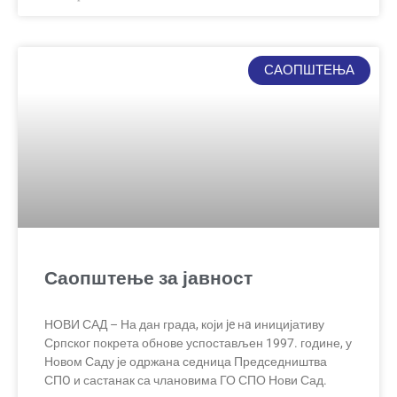
САОПШТЕЊА
Саопштење за јавност
НОВИ САД – На дан града, који je нa иницијативу
Српског покрета обнове успостављен 1997. године, у
Новом Саду је одржана седница Председништва
СПO и састанак са члановима ГО СПО Нови Сад.