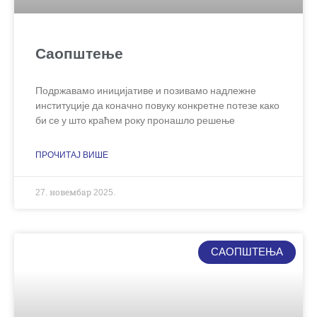
Саопштење
Подржавамо иницијативе и позивамо надлежне
институције да коначно повуку конкретне потезе како
би се у што краћем року пронашло решење
ПРОЧИТАЈ ВИШЕ
27. новембар 2025.
САОПШТЕЊА