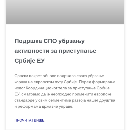
Подршка СПО убрзању
активности за приступање
Србије ЕУ
Српски покрет обнове подржава свако убрзање
корака на европском путу Србије. Поред формирања
новог Координационог тела за приступање Србије
ЕУ, сматрамо да је неопходно применити европске
стандарде у свим сегментима развоја нашег друштва
и реформама државне управе.
ПРОЧИТАЈ ВИШЕ