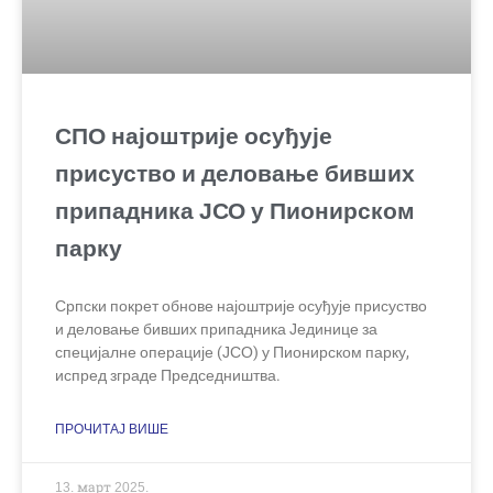
СПО најоштрије осуђује
присуство и деловање бивших
припадника ЈСО у Пионирском
парку
Српски покрет обнове најоштрије осуђује присуство
и деловање бивших припадника Јединице за
специјалне операције (ЈСО) у Пионирском парку,
испред зграде Председништва.
ПРОЧИТАЈ ВИШЕ
13. март 2025.