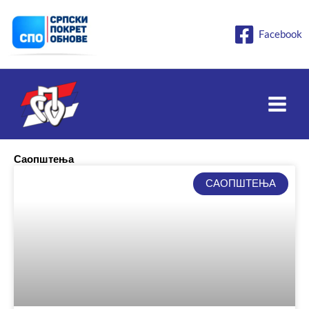
Пређи
на
Facebook
садржај
Саопштења
САОПШТЕЊА