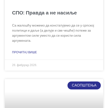
СПО: Правда а не насиље
Са жалошћу можемо да констатујемо да се у српској
политици и даље (а делује и све чешће) потеже за
аргументом силе уместо да се користи сила
аргумената.
ПРОЧИТАЈ ВИШЕ
26. фебруар 2026.
САОПШТЕЊА