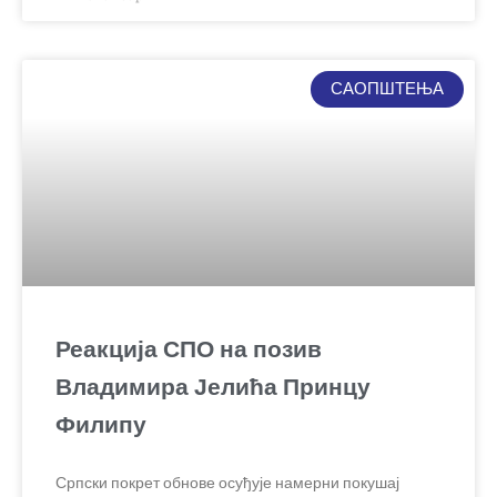
САОПШТЕЊА
Реакција СПО на позив
Владимира Јелића Принцу
Филипу
Српски покрет обнове осуђује намерни покушај