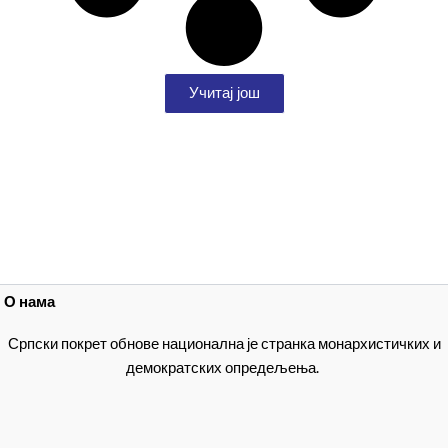
Учитај још
О нама
Српски покрет обнове национална је странка монархистичких и
демократских опредељења.