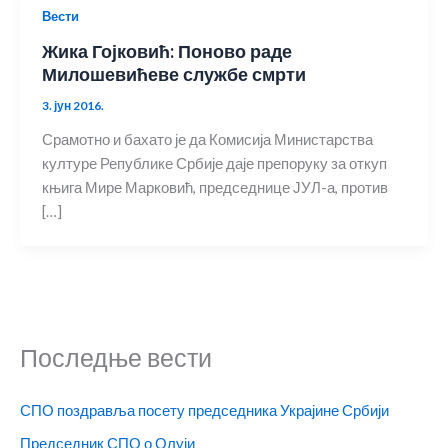
Вести
Жика Гојковић: Поново раде
Милошевићеве службе смрти
3. јун 2016.
Срамотно и бахато је да Комисија Министарства
културе Републике Србије даје препоруку за откуп
књига Мире Марковић, председнице ЈУЛ-а, против
[…]
Последње вести
СПО поздравља посету председника Украјине Србији
Председник СПО о Олуји