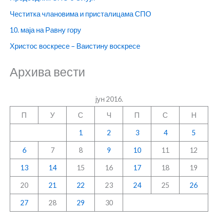
Честитка члановима и присталицама СПО
10. маја на Равну гору
Христос воскресе – Ваистину воскресе
Архива вести
јун 2016.
П
У
С
Ч
П
С
Н
1
2
3
4
5
6
7
8
9
10
11
12
13
14
15
16
17
18
19
20
21
22
23
24
25
26
27
28
29
30