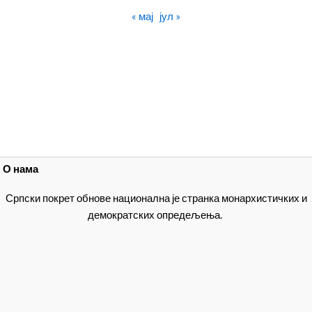
« мај
јул »
О нама
Српски покрет обнове национална је странка монархистичких и
демократских опредељења.