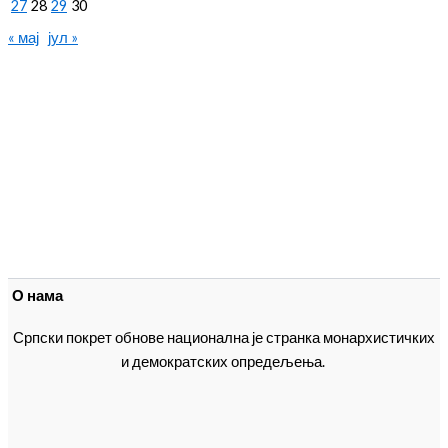
27
28
29
30
« мај
јул »
О нама
Српски покрет обнове национална је странка монархистичких
и демократских опредељења.