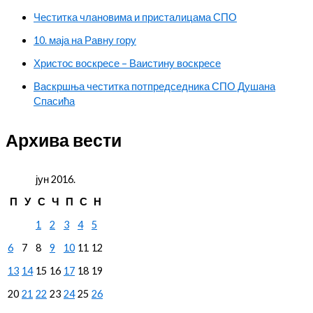
Честитка члановима и присталицама СПО
10. маја на Равну гору
Христос воскресе – Ваистину воскресе
Васкршња честитка потпредседника СПО Душана
Спасића
Архива вести
јун 2016.
П
У
С
Ч
П
С
Н
1
2
3
4
5
6
7
8
9
10
11
12
13
14
15
16
17
18
19
20
21
22
23
24
25
26