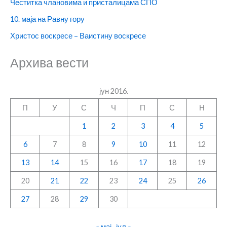
Честитка члановима и присталицама СПО
10. маја на Равну гору
Христос воскресе – Ваистину воскресе
Архива вести
јун 2016.
П
У
С
Ч
П
С
Н
1
2
3
4
5
6
7
8
9
10
11
12
13
14
15
16
17
18
19
20
21
22
23
24
25
26
27
28
29
30
« мај
јул »