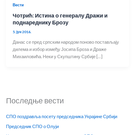
Вести
Чотрић: Истина о генералу Дражи и
поднареднику Брозу
5. јун 2016.
Данас се пред српским народом поново постављају
дилема и избор између Јосипа Броза и Драже
Михаиловића. Неки у Скупштину Србије […]
Последње вести
СПО поздравља посету председника Украјине Србији
Председник СПО о Олуји