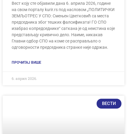
Вест коју сте објавили дана 6. априла 2026, године
на свом порталу kurir.rs под насловом „ПОЛИТИЧКИ
ЗЕМЉОТРЕС У СПО: Смењен Цветковић са места
председника због тешких фалсификата! ГО СПО
изабрао копредседнике“ саткана је од неистина које
представљају кривично дело. Наиме, никакав
Главни одбор СПО на коме се расправљало о
одговорности председника странке није одржан.
ПРОЧИТАЈ ВИШЕ
6. април 2026.
ВЕСТИ