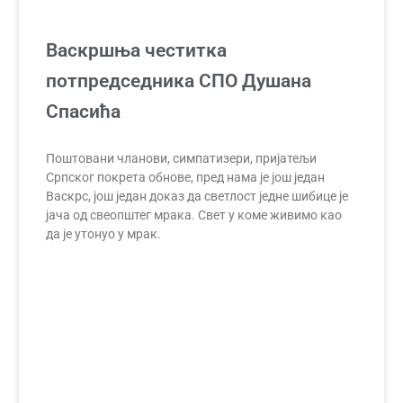
Васкршња честитка
потпредседника СПО Душана
Спасића
Поштовани чланови, симпатизери, пријатељи
Српског покрета обнове, пред нама је још један
Васкрс, још један доказ да светлост једне шибице је
јача од свеопштег мрака. Свет у коме живимо као
да је утонуо у мрак.