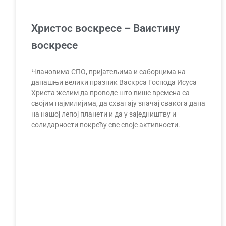
Христос воскресе – Ваистину
воскресе
Члановима СПО, пријатељима и саборцима на
данашњи велики празник Васкрса Господа Исуса
Христа желим да проводе што више времена са
својим најмилијима, да схватају значај свакога дана
на нашој лепој планети и да у заједништву и
солидарности покрећу све своје активности.