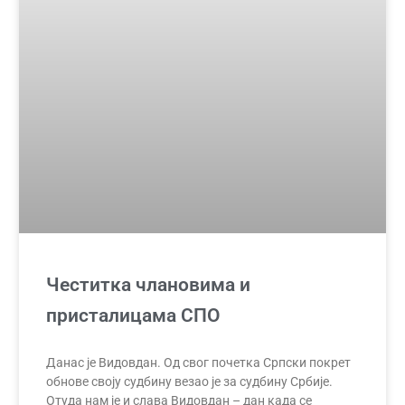
Честитка члановима и
присталицама СПО
Данас је Видовдан. Од свог почетка Српски покрет
обнове своју судбину везао је за судбину Србије.
Отуда нам је и слава Видовдан – дан када се