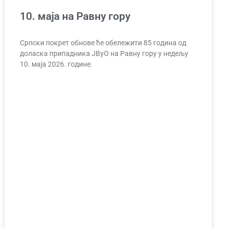
10. маја на Равну гору
Српски покрет обнове ће обележити 85 година од
доласка припадника ЈВуО на Равну гору у недељу
10. маја 2026. године.