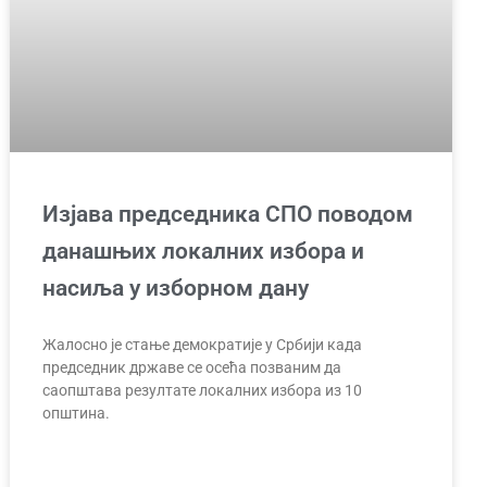
Изјава председника СПО поводом
данашњих локалних избора и
насиља у изборном дану
Жалосно је стање демократије у Србији када
председник државе се осећа позваним да
саопштава резултате локалних избора из 10
општина.