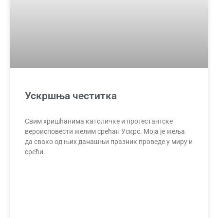
Ускршња честитка
Свим хришћанима католичке и протестантске
вероисповести желим срећан Ускрс. Моја је жеља
да свако од њих данашњи празник проведе у миру и
срећи.