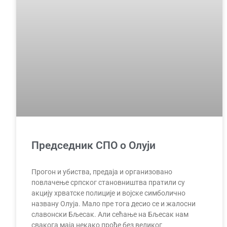
Председник СПО о Олуји
Прогон и убиства, предаја и организовано
повлачење српског становништва пратили су
акцију хрватске полиције и војске симболично
названу Олуја. Мало пре тога десио се и жалосни
славонски Бљесак. Али сећање на Бљесак нам
свакога маја некако прође без великог