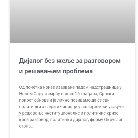
Дијалог без жеље за разговором
и решавањем проблема
Од почетка кризе изазване падом надстрешнице у
Новом Саду и смрћу наших 16 грађана, Српски
покрет обнове и ја лично позивамо да се сви
политички актери и чиниоци у нашој земљи укључе
у решавање институционалне и политичке кризе
кроз разговор, политички дијалог, форму Округлог
стола…