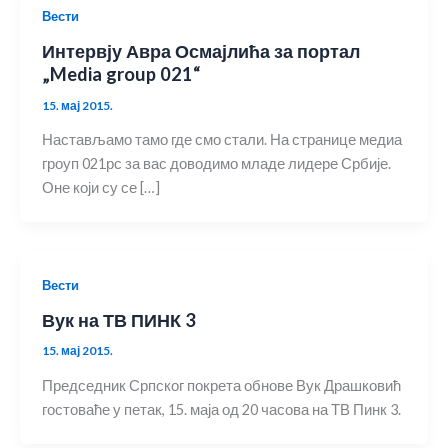
Вести
Интервју Авра Осмајлића за портал
„Media group 021“
15. мај 2015.
Настављамо тамо где смо стали. На странице медиа
гроуп 021рс за вас доводимо младе лидере Србије.
Оне који су се […]
Вести
Вук на ТВ ПИНК 3
15. мај 2015.
Председник Српског покрета обнове Вук Драшковић
гостоваће у петак, 15. маја од 20 часова на ТВ Пинк 3.