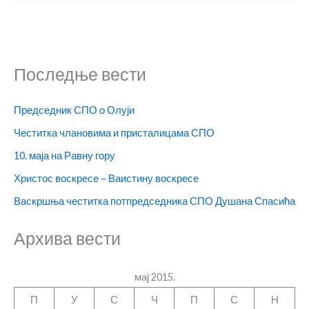
Последње вести
Председник СПО о Олуји
Честитка члановима и присталицама СПО
10. маја на Равну гору
Христос воскресе – Ваистину воскресе
Васкршња честитка потпредседника СПО Душана Спасића
Архива вести
мај 2015.
П
У
С
Ч
П
С
Н