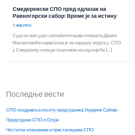
Смедеревски СПО пред одлазак на
Равногорски сабор: Време је за истину
7. мај 2015.
Судска пресуда о рехабилитацији генерала Драже
Михаиловића најављена је за наредну недељу. СПО
у Смедереву очекује позитиван исход који ће […]
Последње вести
СПО поздравља посету председника Украјине Србији
Председник СПО о Олуји
Честитка члановима и присталицама СПО