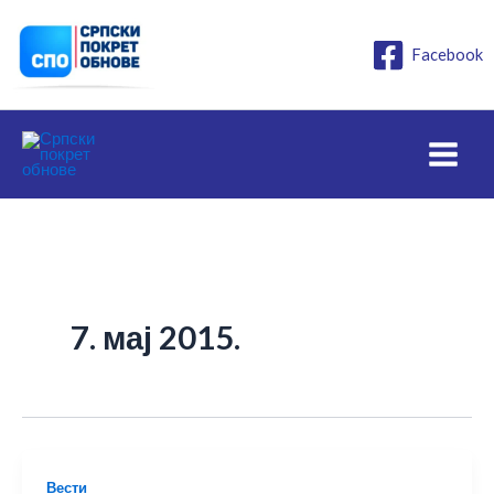
Пређи
на
Facebook
садржај
7. мај 2015.
Вести