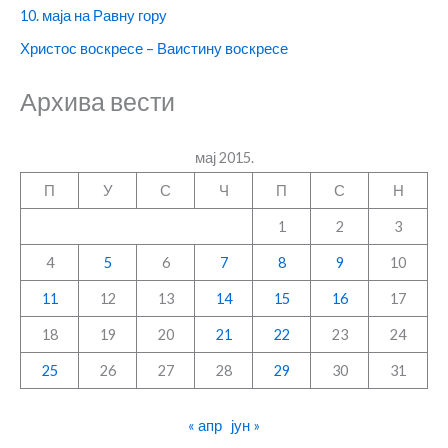
10. маја на Равну гору
Христос воскресе – Ваистину воскресе
Архива вести
мај 2015.
П
У
С
Ч
П
С
Н
1
2
3
4
5
6
7
8
9
10
11
12
13
14
15
16
17
18
19
20
21
22
23
24
25
26
27
28
29
30
31
« апр
јун »