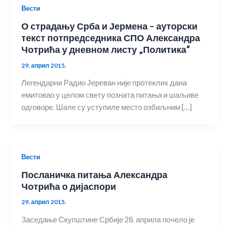
Вести
О страдању Срба и Јермена – ауторски
текст потпредседника СПО Александра
Чотрића у дневном листу „Политика“
29. април 2015.
Легендарни Радио Јереван није протеклих дана
емитовао у целом свету позната питања и шаљиве
одговоре. Шале су уступиле место озбиљним […]
Вести
Посланичка питања Александра
Чотрића о дијаспори
29. април 2015.
Заседање Скупштине Србије 28. априла почело је