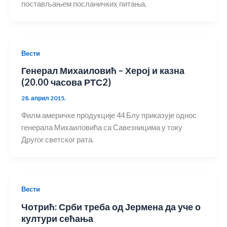
постављањем посланичких питања.
Вести
Генерал Михаиловић – Херој и казна
(20.00 часова РТС2)
28. април 2015.
Филм америчке продукције 44 Блу приказује однос
генерала Михаиловића са Савезницима у току
Другог светског рата.
Вести
Чотрић: Срби треба од Јермена да уче о
култури сећања