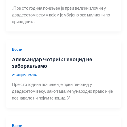
„Пре сто година почињен је први велики злочин у
двадесетом веку у којем је убијено око милион и по
припадника
Вести
Александар Чотрић: Геноцид не
заборављамо
21. април 2015.
Пре сто година почињен је први геноцид у
двадесетом веку, иако тада међународно право није
познавало ни појам геноцид. У
Вести