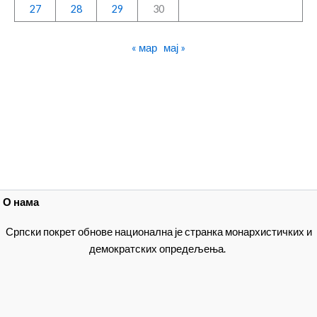
27
28
29
30
« мар
мај »
О нама
Српски покрет обнове национална је странка монархистичких и
демократских опредељења.