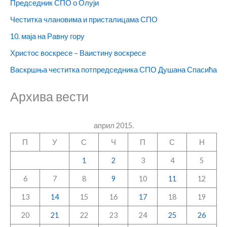
Председник СПО о Олуји
Честитка члановима и присталицама СПО
10. маја на Равну гору
Христос воскресе – Ваистину воскресе
Васкршња честитка потпредседника СПО Душана Спасића
Архива вести
април 2015.
П
У
С
Ч
П
С
Н
1
2
3
4
5
6
7
8
9
10
11
12
13
14
15
16
17
18
19
20
21
22
23
24
25
26