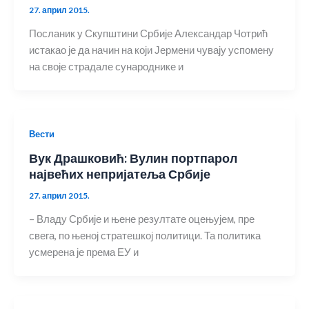
27. април 2015.
Посланик у Скупштини Србије Александар Чотрић
истакао је да начин на који Јермени чувају успомену
на своје страдале сународнике и
Вести
Вук Драшковић: Вулин портпарол
највећих непријатеља Србије
27. април 2015.
– Владу Србије и њене резултате оцењујем, пре
свега, по њеној стратешкој политици. Та политика
усмерена је према ЕУ и