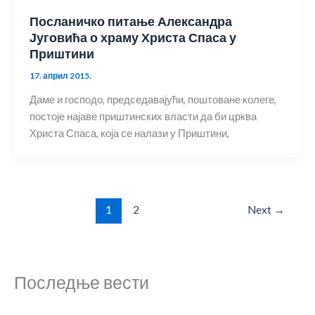
Посланичко питање Александра
Југовића о храму Христа Спаса у
Приштини
17. април 2015.
Даме и господо, председавајући, поштоване колеге,
постоје најаве приштинских власти да би црква
Христа Спаса, која се налази у Приштини,
1
2
Next
→
Последње вести