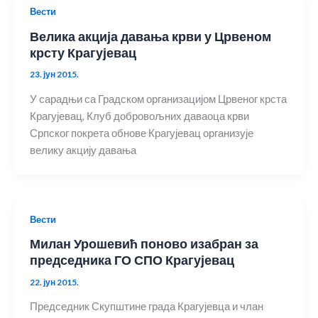
Вести
Велика акција давања крви у Црвеном
крсту Крагујевац
23. јун 2015.
У сарадњи са Градском организацијом Црвеног крста
Крагујевац, Клуб добровољних даваоца крви
Српског покрета обнове Крагујевац организује
велику акцију давања
Вести
Милан Урошевић поново изабран за
председника ГО СПО Крагујевац
22. јун 2015.
Председник Скупштине града Крагујевца и члан