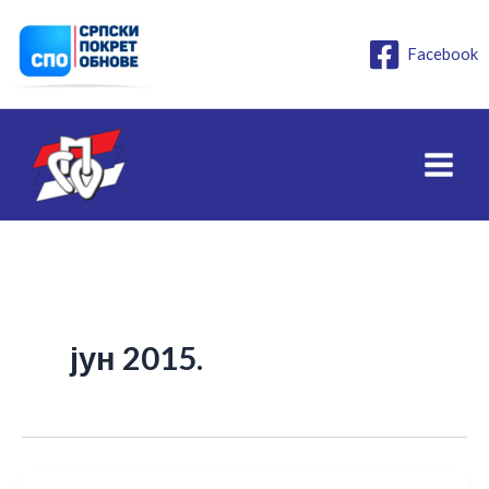
Пређи
на
Facebook
садржај
јун 2015.