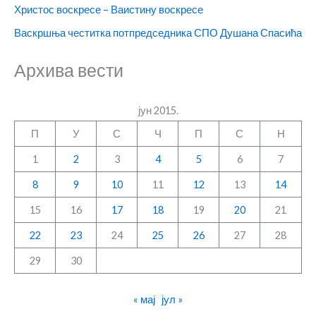
Христос воскресе – Ваистину воскресе
Васкршња честитка потпредседника СПО Душана Спасића
Архива вести
јун 2015.
П
У
С
Ч
П
С
Н
1
2
3
4
5
6
7
8
9
10
11
12
13
14
15
16
17
18
19
20
21
22
23
24
25
26
27
28
29
30
« мај
јул »