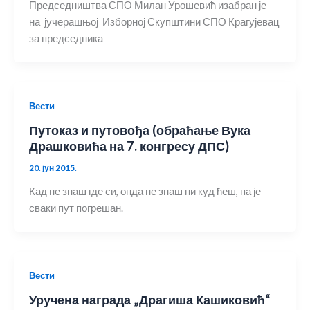
Председништва СПО Милан Урошевић изабран је
на јучерашњој Изборној Скупштини СПО Крагујевац
за председника
Вести
Путоказ и путовођа (обраћање Вука
Драшковића на 7. конгресу ДПС)
20. јун 2015.
Кад не знаш где си, онда не знаш ни куд ћеш, па је
сваки пут погрешан.
Вести
Уручена награда „Драгиша Кашиковић“