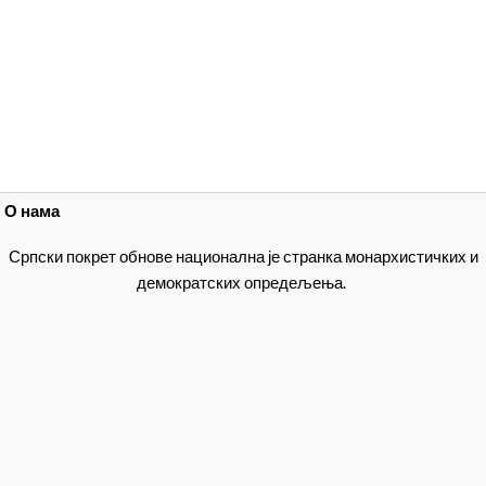
О нама
Српски покрет обнове национална је странка монархистичких и
демократских опредељења.