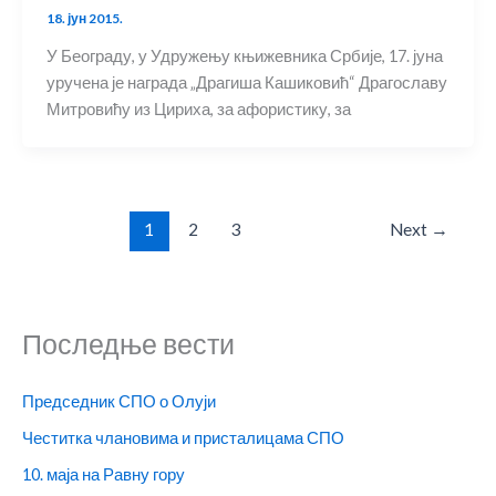
18. јун 2015.
У Београду, у Удружењу књижевника Србије, 17. јуна
уручена је награда „Драгиша Кашиковић“ Драгославу
Митровићу из Цириха, за афористику, за
1
2
3
Next
→
Последње вести
Председник СПО о Олуји
Честитка члановима и присталицама СПО
10. маја на Равну гору