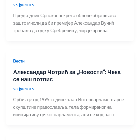
25. јун 2015.
Председник Српског покрета обнове објашњава
зашто мисли да би премијер Александар Вучић
требало да оде у Сребреницу, чија је правна
Вести
Александар Чотрић за „Новости“: Чека
се наш потпис
23. јун 2015.
Србија је од 1995. године члан Интерпарламентарне
скупштине православља, тела формираног на
иницијативу грчког парламента, али се код нас о