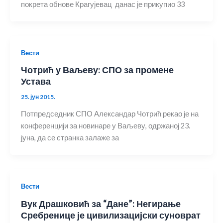
покрета обнове Крагујевац данас је прикупио 33
Вести
Чотрић у Ваљеву: СПО за промене
Устава
25. јун 2015.
Потпредседник СПО Александар Чотрић рекао је на
конференцији за новинаре у Ваљеву, одржаној 23.
јуна, да се странка залаже за
Вести
Вук Драшковић за “Дане”: Негирање
Сребренице је цивилизацијски суноврат