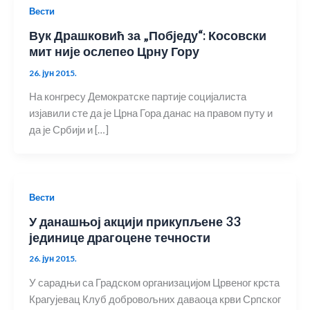
Вести
Вук Драшковић за „Побједу“: Косовски
мит није ослепео Црну Гору
26. јун 2015.
На конгресу Демократске партије социјалиста
изјавили сте да је Црна Гора данас на правом путу и
да је Србији и […]
Вести
У данашњој акцији прикупљене 33
јединице драгоцене течности
26. јун 2015.
У сарадњи са Градском организацијом Црвеног крста
Крагујевац Клуб добровољних даваоца крви Српског