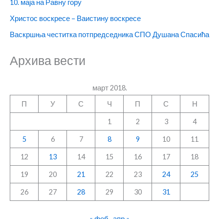
10. маја на Равну гору
Христос воскресе – Ваистину воскресе
Васкршња честитка потпредседника СПО Душана Спасића
Архива вести
март 2018.
П
У
С
Ч
П
С
Н
1
2
3
4
5
6
7
8
9
10
11
12
13
14
15
16
17
18
19
20
21
22
23
24
25
26
27
28
29
30
31
« феб
апр »