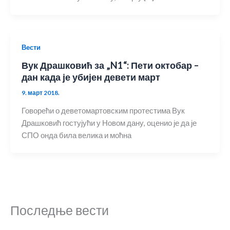
Вести
Вук Драшковић за „N1“: Пети октобар –
дан када је убијен девети март
9. март 2018.
Говорећи о деветомартовским протестима Вук
Драшковић гостујући у Новом дану, оценио је да је
СПО онда била велика и моћна
Последње вести