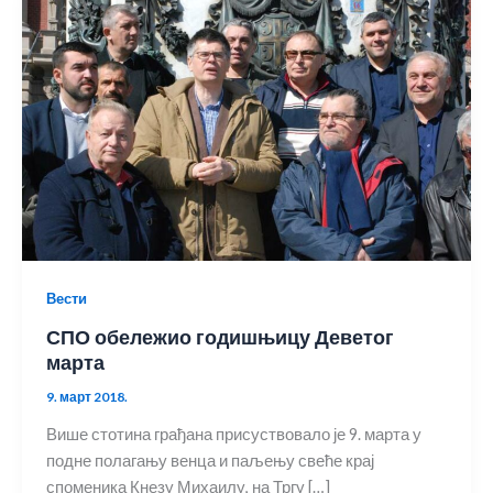
Вести
СПО обележио годишњицу Деветог
марта
9. март 2018.
Више стотина грађана присуствовало је 9. марта у
подне полагању венца и паљењу свеће крај
споменика Кнезу Михаилу, на Тргу […]