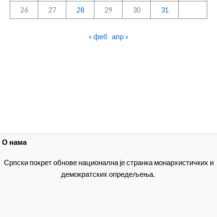
26
27
28
29
30
31
« феб
апр »
О нама
Српски покрет обнове национална је странка монархистичких и
демократских опредељења.