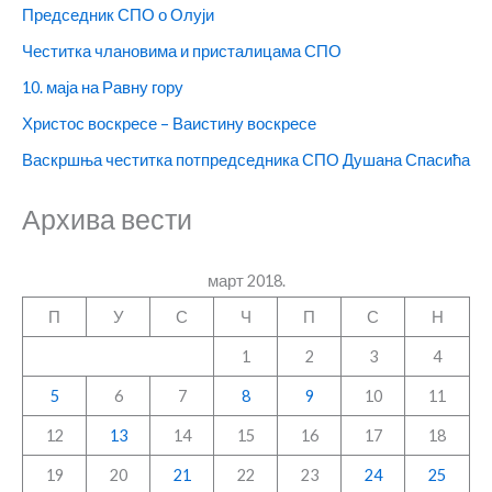
Председник СПО о Олуји
Честитка члановима и присталицама СПО
10. маја на Равну гору
Христос воскресе – Ваистину воскресе
Васкршња честитка потпредседника СПО Душана Спасића
Архива вести
март 2018.
П
У
С
Ч
П
С
Н
1
2
3
4
5
6
7
8
9
10
11
12
13
14
15
16
17
18
19
20
21
22
23
24
25