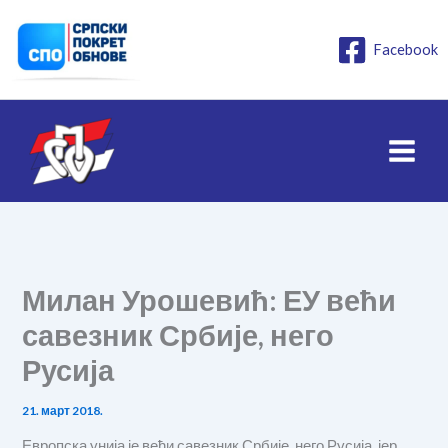
Пређи
на
Facebook
садржај
Милан Урошевић: ЕУ већи
савезник Србије, него
Русија
21. март 2018.
Европска унија је већи савезник Србије, него Русија, јер