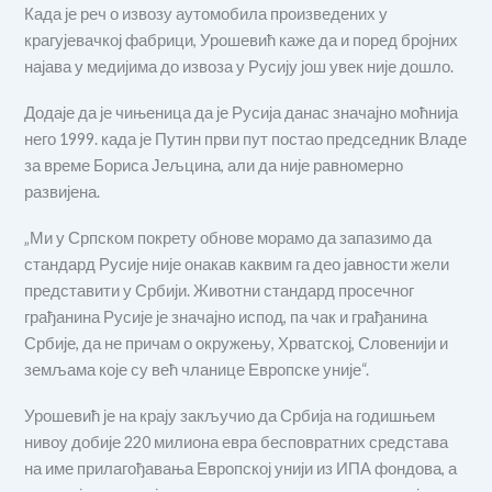
Када је реч о извозу аутомобила произведених у
крагујевачкој фабрици, Урошевић каже да и поред бројних
најава у медијима до извоза у Русију још увек није дошло.
Додаје да је чињеница да је Русија данас значајно моћнија
него 1999. када је Путин први пут постао председник Владе
за време Бориса Јељцина, али да није равномерно
развијена.
„Ми у Српском покрету обнове морамо да запазимо да
стандард Русије није онакав каквим га део јавности жели
представити у Србији. Животни стандард просечног
грађанина Русије је значајно испод, па чак и грађанина
Србије, да не причам о окружењу, Хрватској, Словенији и
земљама које су већ чланице Европске уније“.
Урошевић је на крају закључио да Србија на годишњем
нивоу добије 220 милиона евра бесповратних средстава
на име прилагођавања Европској унији из ИПА фондова, а