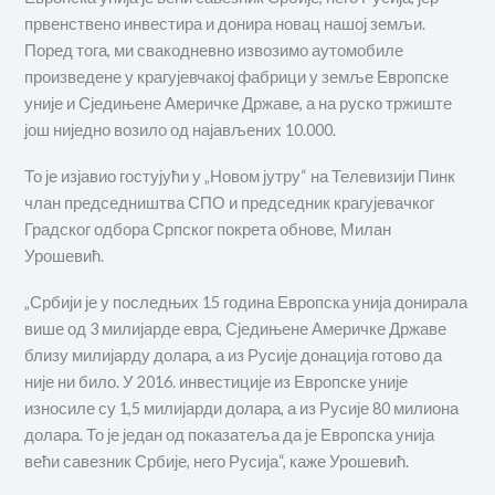
првенствено инвестира и донира новац нашој земљи.
Поред тога, ми свакодневно извозимо аутомобиле
произведене у крагујевчакој фабрици у земље Европске
уније и Сједињене Америчке Државе, а на руско тржиште
још ниједно возило од најављених 10.000.
То је изјавио гостујући у „Новом јутру“ на Телевизији Пинк
члан председништва СПО и председник крагујевачког
Градског одбора Српског покрета обнове, Милан
Урошевић.
„Србији је у последњих 15 година Европска унија донирала
више од 3 милијарде евра, Сједињене Америчке Државе
близу милијарду долара, а из Русије донација готово да
није ни било. У 2016. инвестиције из Европске уније
износиле су 1,5 милијарди долара, а из Русије 80 милиона
долара. То је један од показатеља да је Европска унија
већи савезник Србије, него Русија“, каже Урошевић.