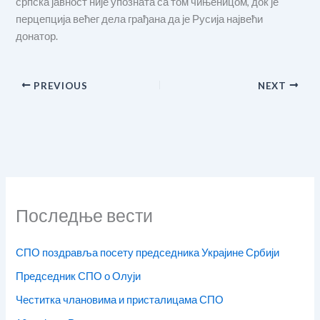
српска јавност није упозната са том чињеницом, док је
перцепција већег дела грађана да је Русија највећи
донатор.
PREVIOUS
NEXT
Последње вести
СПО поздравља посету председника Украјине Србији
Председник СПО о Олуји
Честитка члановима и присталицама СПО