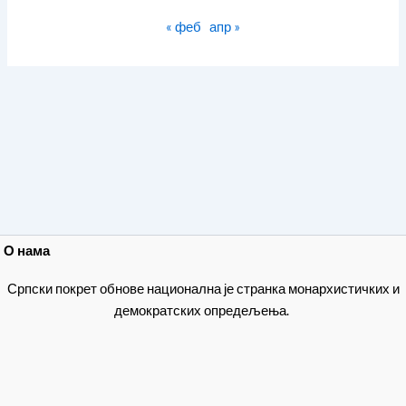
« феб
апр »
О нама
Српски покрет обнове национална је странка монархистичких и
демократских опредељења.