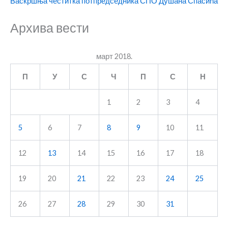
Васкршња честитка потпредседника СПО Душана Спасића
Архива вести
март 2018.
П
У
С
Ч
П
С
Н
1
2
3
4
5
6
7
8
9
10
11
12
13
14
15
16
17
18
19
20
21
22
23
24
25
26
27
28
29
30
31