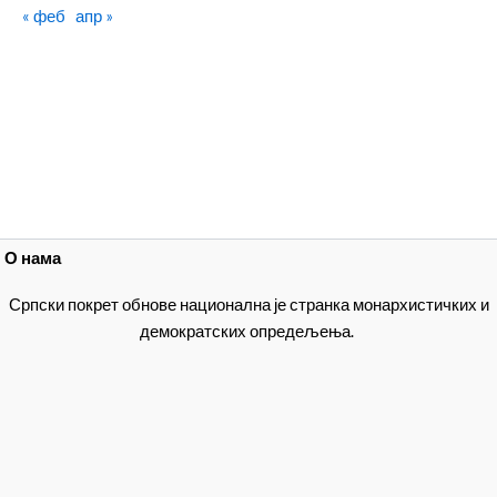
« феб
апр »
О нама
Српски покрет обнове национална је странка монархистичких и
демократских опредељења.