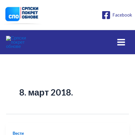
Пређи
на
Facebook
садржај
8. март 2018.
Вести