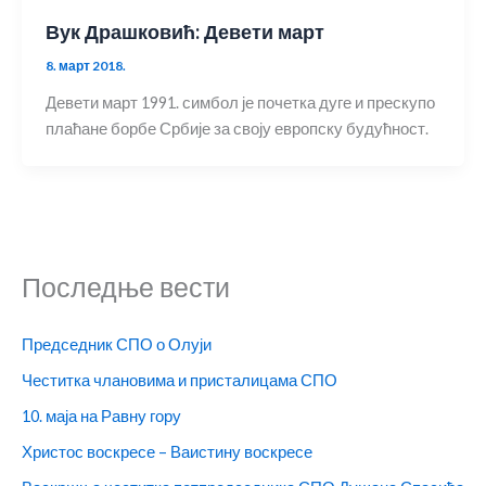
Вук Драшковић: Девети март
8. март 2018.
Девети март 1991. симбол је почетка дуге и прескупо
плаћане борбе Србије за своју европску будућност.
Последње вести
Председник СПО о Олуји
Честитка члановима и присталицама СПО
10. маја на Равну гору
Христос воскресе – Ваистину воскресе