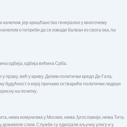
м начелом, јер хришћанство генерално у многочему
начелом о потреби да се извади балван из свога ока, па
ћина одбија, одбија већина Срба.
у праву, већ у криву. Делим политички кредо Де Гола,
ичку будућност о којој причамо оствариће политички лидери
врисну на почетку.
та, нема комунизма у Москви, нема Југославије, нема Тита,
у доживеле слом. Службе су одиграле кључну улогу и у