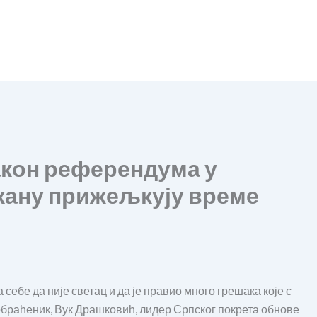
акон референдума у
кану прижељкују време
 себе да није светац и да је правио много грешака које с
еобраћеник, Вук Драшковић, лидер Српског покрета обнове