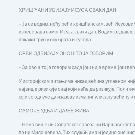
ХРИШЋАНИ УБИЈАЈУ ИСУСА СВАКИ ДАН
– Ја се водим, нећу рећи хришћанским, већ Исусови
изневерава самог Исуса сваки дан. Водим се, дакле, 
покажи трун у оку брата и суседа.
СРБИ ОДБИЈАЈУ ОНО ШТО ЈА ГОВОРИМ
– За ово што ја говорим сада још није време, још ве
У историјским питањима никад већина углавном није 
највише ризикује онај који неће да ризикује. Полит
који се одлуче да изазову изманипулисану већину и 
САМО ЈЕ УДБА И ДАЉЕ ЖИВА
– Нема више ни Совјетског савеза ни Варшавског пак
па ни Милошевића. Тих служби има и једино оне нис