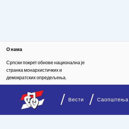
О нама
Српски покрет обнове национална је
странка монархистичких и
демократских опредељења.
Вести
Саопштења