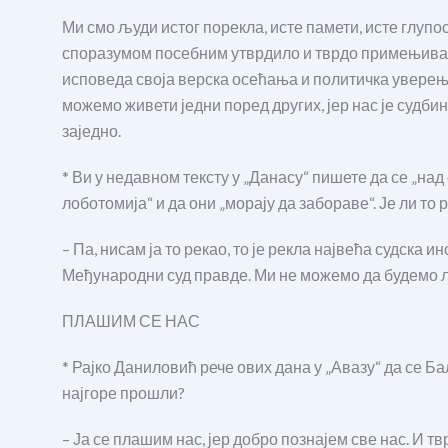
Ми смо људи истог порекла, исте памети, исте глупос
споразумом посебним утврдило и тврдо примењивало 
исповеда своја верска осећања и политичка уверења
можемо живети једни поред других, јер нас је судби
заједно.
* Ви у недавном тексту у „Данасу“ пишете да се „над 
лоботомија“ и да они „морају да забораве“. Је ли то
– Па, нисам ја то рекао, то је рекла највећа судска и
Међународни суд правде. Ми не можемо да будемо љу
ПЛАШИМ СЕ НАС
* Рајко Даниловић рече ових дана у „Авазу“ да се Б
најгоре прошли?
– Ја се плашим нас, јер добро познајем све нас. И т