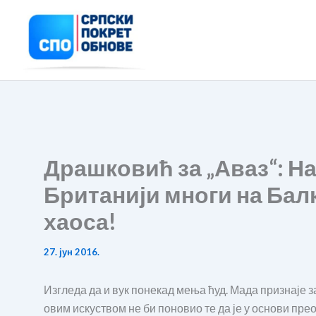
Пређи
на
садржај
Драшковић за „Аваз“: Н
Британији многи на Бал
хаоса!
27. јун 2016.
Изгледа да и вук понекад мења ћуд. Мада признаје за
овим искуством не би поновио те да је у основи пр