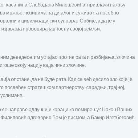
нског касапина Слободана Милошевића, привлачи пажњу
 мржње, позивима на дијалог и суживот, а посебно
рални и цивилизацијски суноврат Србије, а да је у
 изјавама провоцира јавност у својој земљи.
ачним деведесетим устајао против рата и разбијања, злочина
игоше своју нацију када чини злочине.
ија опстане, да не буде рата. Кад се већ десило зло које је
ито посвећен стратешком партнерству, сарадњи, трајној,
муслимана.
да се направе одлучнији кораци ка помирењу? Након Ваших
д Филиповић одговорио Вам је писмом, а Бакир Изетбеговић