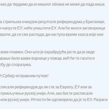
 као да тврдимо да из кишног облака не може да пада киша.
 са стрепњом очекујем резултате референдума у Британији,
ци напусте ЕУ, неће уништити ЕУ. Али ће многи заговорници
вропи, да се све распада, да наступа време хаоса које они
зове пламен. Оно што је охрабрујуће јесте да је овде
ање било какве варнице у пожар, већ ће то гасити и
ођу до споразума.
ић Србију исправним путем?
асписали референдум да ли сте за Европу, ЕУ или за
а прикључење руској унији. Али, ако бисте расписали
ли руској унији, 99 посто би одговорило да је то ЕУ. Разум и