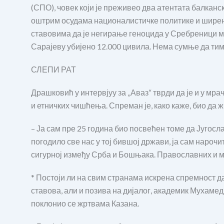
(СПО), човек који је преживео два атентата балка
оштрим осудама националистичке политике и ширења
ставовима да је негирање геноцида у Сребреници мо
Сарајеву убијено 12.000 цивила. Нема сумње да тим
СЛЕПИ РАТ
Драшковић у интервјуу за „Аваз“ тврди да је и у мр
и етничких чишћења. Спреман је, како каже, био да ж
– Ја сам пре 25 година био посвећен томе да Југослав
погодило све нас у тој бившој држави, ја сам нароч
сигурној између Срба и Бошњака. Православних и 
* Постоји ли на свим странама искрена спремност 
ставова, али и позива на дијалог, академик Мухаме
поклонио се жртвама Казана.