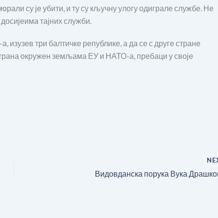
морали су је убити, и ту су кључну улогу одиграле службе. Не
у досијеима тајних служби.
 изузев три балтичке републике, а да се с друге стране
 страна окружен земљама ЕУ и НАТО-а, пребаци у своје
NE
Видовданска порука Вука Драшк