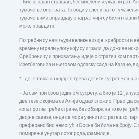
– Био је један страшан, бесмислени и ужасни рат. Ал
тумачење оног рата. То води у слепи рат о тумачењу 
тумачењима оправдају онај рат чији су били главни 
може правдати.
Потребни су нам људи велике визије, храбрости и ве
времену играли улогу коју су играли, да доживе иск
Сребреницу и прихватању идеје о стратешком партн
Изетбеговића и његовом одласку сада на Казане, вид
* Где је тачка на којој се треба десити сусрет Бошња
– Ја сам при свом једином сусрету, а био је 12. јану
две тезе с којима се Алија одмах сложио. Прво, да с
кога против треће стране, без обзира на то ко је трећ
двојне савезе, онда се мора учинити стратешко пар
преферанс био немогућ и Босна би била на броју.
помирење унутар истог рода, фамилије.