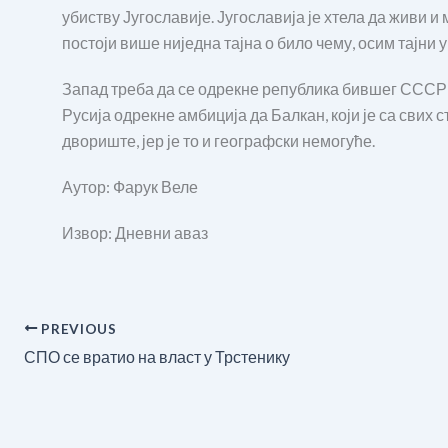
убиству Југославије. Југославија је хтела да живи и 
постоји више ниједна тајна о било чему, осим тајни 
Запад треба да се одрекне република бившег СССР-а,
Русија одрекне амбиција да Балкан, који је са свих
двориште, јер је то и географски немогуће.
Аутор: Фарук Веле
Извор: Дневни аваз
PREVIOUS
СПО се вратио на власт у Трстенику