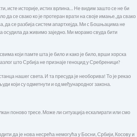
ти, исте историје, истих врлина… Не видим зашто се не би
да се свако ко је протеран врати на своје имање, да свако
, да се разбија систем апартхејда. Ми с Бошњацима не
на осудила да живимо заједно. Ми морамо свуда бити
свима који памте шта је било и како је било, врши хорска
 разлог што Србија не признаје геноцид у Сребреници?
нстанца нашег света. И та пресуда је необорива! То је рекао
ди који су одметнути и од међународног закона.
алкан поново тресе. Може ли ситуација ескалирати или смо
врдити да је нова несрећа немогућа у Босни, Србији, Косову и