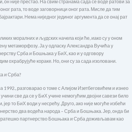
и, он није престао. На свим странама сада се воде ратови за
оног рата, то воде заговорници оног рата. Мисле да тим
бајрактари. Нема ниједног јединог аргумента да се онај рат
ликих моралних и људских начела који ће, иако су у оном
рену метаморфозу. Ја у одласку Александра Вучића у
ерству Срба и Бошњака у БиХ, као и у одговору
им охрабрујуће кораке. Но, они су за сада изоловани.
ка и Срба?
ара 1992., разговарао о томе с Алијом Изетбеговићем и изнео
е учини све да се у БиХ учине немогућим двојни савези било
и, јер то БиХ води у несрећу. Друго, ако није могуће избећи
тнерство два водећа народа – Срба и Бошњака. Јер, онда би
 Стратешко партнерство Бошњака и Срба доживљавам као