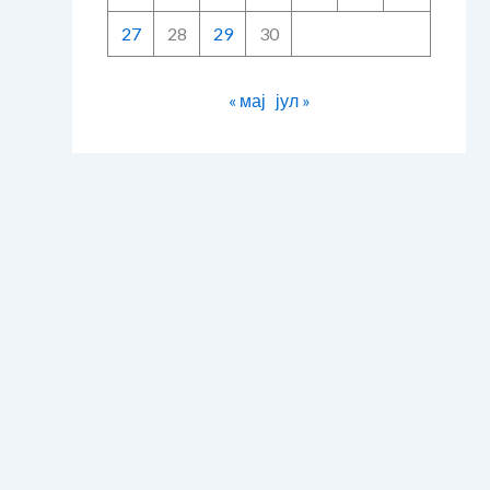
27
28
29
30
« мај
јул »