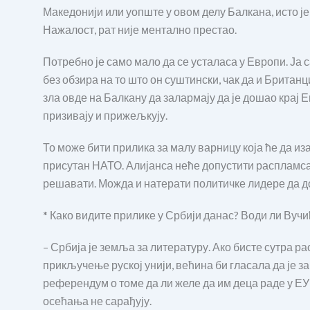
Македонији или уопште у овом делу Балкана, исто је
Нажалост, рат није ментално престао.
Потребно је само мало да се усталаса у Европи. Ја
без обзира на то што он суштински, чак да и Британ
зла овде на Балкану да залармају да је дошао крај Е
призивају и прижељкују.
То може бити прилика за малу варницу која ће да иза
присутан НАТО. Алијанса неће допустити распламсав
решавати. Можда и натерати политичке лидере да д
* Како видите прилике у Србији данас? Води ли Вуч
– Србија је земља за литературу. Ако бисте сутра р
прикључење руској унији, већина би гласала да је з
референдум о томе да ли желе да им деца раде у ЕУ и
осећања не сарађују.