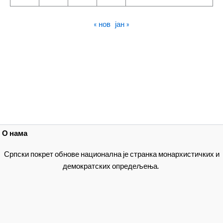
« нов
јан »
О нама
Српски покрет обнове национална је странка монархистичких и
демократских опредељења.