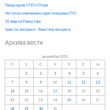
Председник СПО о Олуји
Честитка члановима и присталицама СПО
10. маја на Равну гору
Христос воскресе – Ваистину воскресе
Архива вести
децембар 2015.
П
У
С
Ч
П
С
Н
1
2
3
4
5
6
7
8
9
10
11
12
13
14
15
16
17
18
19
20
21
22
23
24
25
26
27
28
29
30
31