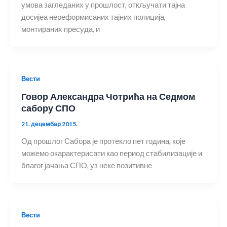
умова загледаних у прошлост, откључати тајна
досијеа нереформисаних тајних полиција,
монтираних пресуда, и
Вести
Говор Александра Чотрића на Седмом
сабору СПО
21. децембар 2015.
Од прошлог Сабора је протекло пет година, које
можемо окарактерисати као период стабилизације и
благог јачања СПО, уз неке позитивне
Вести