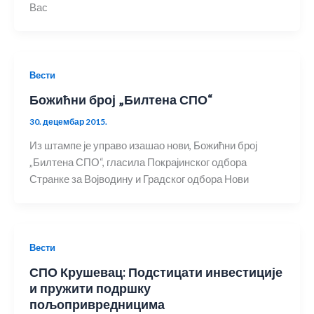
Вас
Вести
Божићни број „Билтена СПО“
30. децембар 2015.
Из штампе је управо изашао нови, Божићни број
„Билтена СПО“, гласила Покрајинског одбора
Странке за Војводину и Градског одбора Нови
Вести
СПО Крушевац: Подстицати инвестиције
и пружити подршку
пољопривредницима