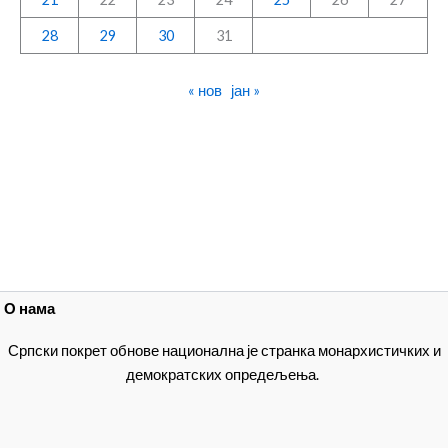
28
29
30
31
« нов
јан »
О нама
Српски покрет обнове национална је странка монархистичких и
демократских опредељења.