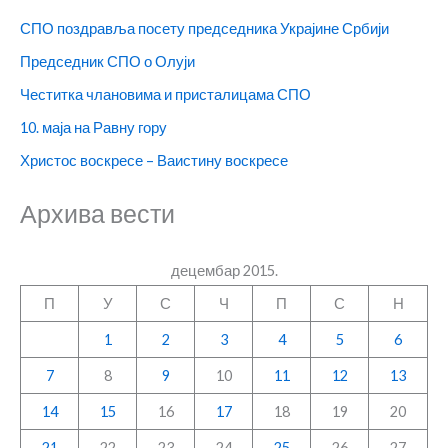
СПО поздравља посету председника Украјине Србији
Председник СПО о Олуји
Честитка члановима и присталицама СПО
10. маја на Равну гору
Христос воскресе – Ваистину воскресе
Архива вести
децембар 2015.
П
У
С
Ч
П
С
Н
1
2
3
4
5
6
7
8
9
10
11
12
13
14
15
16
17
18
19
20
21
22
23
24
25
26
27