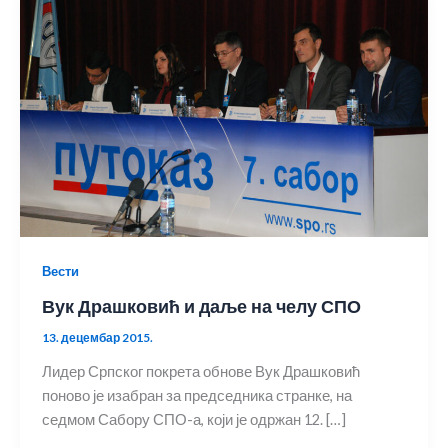
Вести
Вук Драшковић и даље на челу СПО
13. децембар 2015.
Лидер Српског покрета обнове Вук Драшковић
поново је изабран за председника странке, на
седмом Сабору СПО-а, који је одржан 12. […]