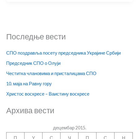
Последње вести
СПО поздравља посету председника Украјине Србији
Председник СПО о Олуји
Честитка члановима и присталицама СПО
10. маја на Равну гору
Христос воскресе – Ваистину воскресе
Архива вести
децембар 2015.
П
У
С
Ч
П
С
Н