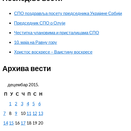
СПО поздравља посету председника Украјине Србији
Председник СПО о Олуји
Честитка члановима и присталицама СПО
10. маја на Равну гору
Христос воскресе – Ваистину воскресе
Архива вести
децембар 2015.
П
У
С
Ч
П
С
Н
1
2
3
4
5
6
7
8
9
10
11
12
13
14
15
16
17
18
19
20