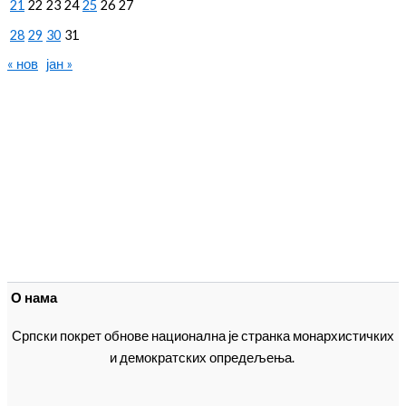
21
22
23
24
25
26
27
28
29
30
31
« нов
јан »
О нама
Српски покрет обнове национална је странка монархистичких
и демократских опредељења.