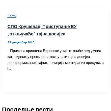
Вести
СПО Крушевац: Приступање ЕУ
„откључаће” тајна досијеа
25. децембар 2015.
– Примена принципа Европске уније отопиће лед умова
загледаних у прошлост, откључати тајна досијеа
нереформисаних тајних полиција, монтираних пресуда, и
[…]
Последње вести