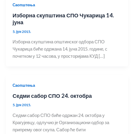
Саопштења
Изборна скупштина СПО Чукарица 14.
јуна
5. јун 2015.
Изборна скупштина општинског одбора СПО
Чукарица биће одржана 14. јуна 2015. године, с
почетком у 12 часова, у просторијама КУД […]
Саопштења
Седми сабор СПО 24. октобра
5. јун 2015.
Седми сабор СПО биће одржан 24. октобра у
Крагујевцу, одлучио је Организациони одбор за
припрему овог скупа. Сабор ће бити