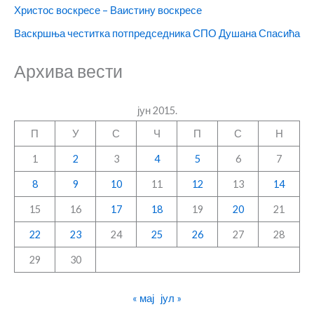
Христос воскресе – Ваистину воскресе
Васкршња честитка потпредседника СПО Душана Спасића
Архива вести
јун 2015.
П
У
С
Ч
П
С
Н
1
2
3
4
5
6
7
8
9
10
11
12
13
14
15
16
17
18
19
20
21
22
23
24
25
26
27
28
29
30
« мај
јул »