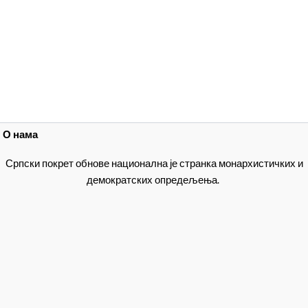
О нама
Српски покрет обнове национална је странка монархистичких и
демократских опредељења.