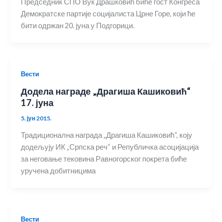
Председник СПО Вук Драшковић биће гост Конгреса
Демократске партије социјалиста Црне Горе, који ће
бити одржан 20. јуна у Подгорици.
Вести
Додела награде „Драгиша Кашиковић“
17. јуна
5. јун 2015.
Традиционална награда „Драгиша Кашиковић“, коју
додељују ИК „Српска реч“ и Републичка асоцијација
за неговање тековина Равногорског покрета биће
уручена добитницима
Вести