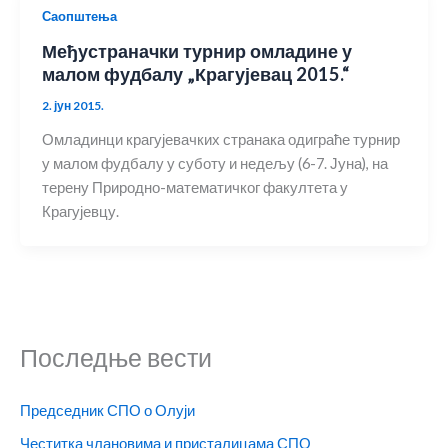
Саопштења
Међустраначки турнир омладине у
малом фудбалу „Крагујевац 2015.“
2. јун 2015.
Омладинци крагујевачких странака одиграће турнир
у малом фудбалу у суботу и недељу (6-7. Јуна), на
терену Природно-математичког факултета у
Крагујевцу.
Последње вести
Председник СПО о Олуји
Честитка члановима и присталицама СПО