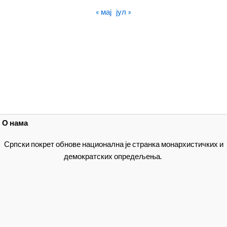
« мај
јул »
О нама
Српски покрет обнове национална је странка монархистичких и
демократских опредељења.