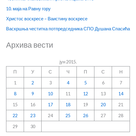
10. маја на Равну гору
Христос воскресе – Ваистину воскресе
Васкршња честитка потпредседника СПО Душана Спасића
Архива вести
јун 2015.
П
У
С
Ч
П
С
Н
1
2
3
4
5
6
7
8
9
10
11
12
13
14
15
16
17
18
19
20
21
22
23
24
25
26
27
28
29
30