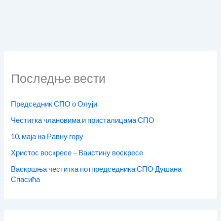
Последње вести
Председник СПО о Олуји
Честитка члановима и присталицама СПО
10. маја на Равну гору
Христос воскресе – Ваистину воскресе
Васкршња честитка потпредседника СПО Душана
Спасића