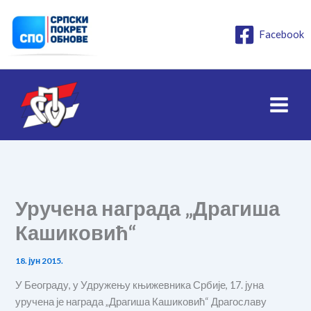
Пређи
на
Facebook
садржај
Уручена награда „Драгиша
Кашиковић“
18. јун 2015.
У Београду, у Удружењу књижевника Србије, 17. јуна
уручена је награда „Драгиша Кашиковић“ Драгославу