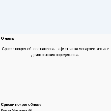
О нама
Српски покрет обнове национална је странка монархистичких и
демократских опредељења.
Српски покрет обнове
Кнеза Михаила 48