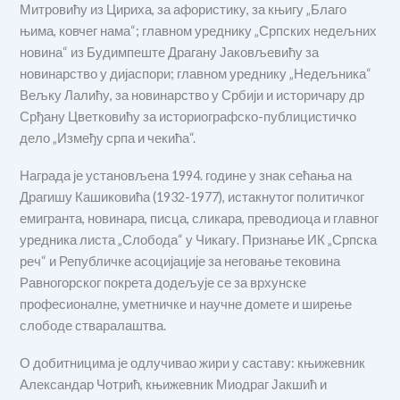
Митровићу из Цириха, за афористику, за књигу „Благо
њима, ковчег нама“; главном уреднику „Српских недељних
новина“ из Будимпеште Драгану Јаковљевићу за
новинарство у дијаспори; главном уреднику „Недељника“
Вељку Лалићу, за новинарство у Србији и историчару др
Срђану Цветковићу за историографско-публицистичко
дело „Између српа и чекића“.
Награда је установљена 1994. године у знак сећања на
Драгишу Кашиковића (1932-1977), истакнутог политичког
емигранта, новинара, писца, сликара, преводиоца и главног
уредника листа „Слобода“ у Чикагу. Признање ИК „Српска
реч“ и Републичке асоцијације за неговање тековина
Равногорског покрета додељује се за врхунске
професионалне, уметничке и научне домете и ширење
слободе стваралаштва.
О добитницима је одлучивао жири у саставу: књижевник
Александар Чотрић, књижевник Миодраг Јакшић и