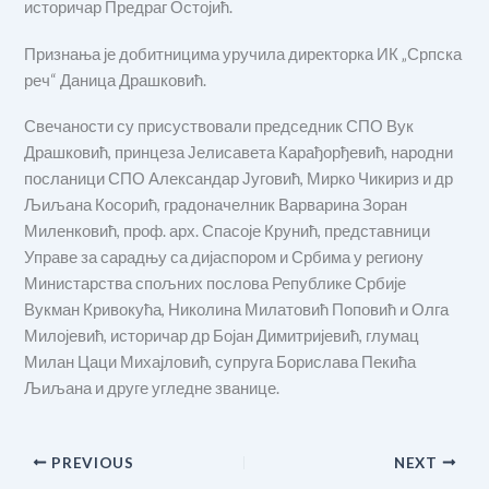
историчар Предраг Остојић.
Признања је добитницима уручила директорка ИК „Српска
реч“ Даница Драшковић.
Свечаности су присуствовали председник СПО Вук
Драшковић, принцеза Јелисавета Карађорђевић, народни
посланици СПО Александар Југовић, Мирко Чикириз и др
Љиљана Косорић, градоначелник Варварина Зоран
Миленковић, проф. арх. Спасоје Крунић, представници
Управе за сарадњу са дијаспором и Србима у региону
Министарства спољних послова Републике Србије
Вукман Кривокућа, Николина Милатовић Поповић и Олга
Милојевић, историчар др Бојан Димитријевић, глумац
Милан Цаци Михајловић, супруга Борислава Пекића
Љиљана и друге угледне званице.
PREVIOUS
NEXT