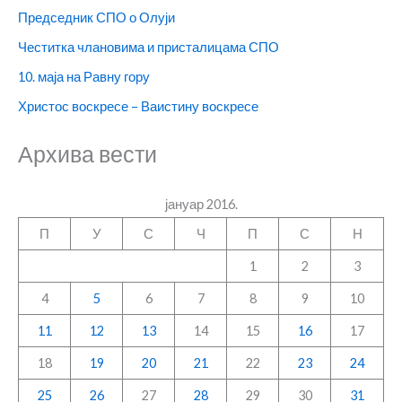
Председник СПО о Олуји
Честитка члановима и присталицама СПО
10. маја на Равну гору
Христос воскресе – Ваистину воскресе
Архива вести
јануар 2016.
П
У
С
Ч
П
С
Н
1
2
3
4
5
6
7
8
9
10
11
12
13
14
15
16
17
18
19
20
21
22
23
24
25
26
27
28
29
30
31