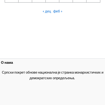
« дец
феб »
О нама
Српски покрет обнове национална је странка монархистичких и
демократских опредељења.