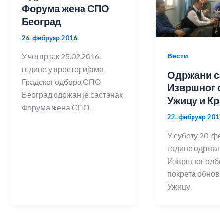
Форума жена СПО
Београд
26. фебруар 2016.
У четвртак 25.02.2016.
Вести
године у просторијама
Одржани с
Градског одбора СПО
Извршног 
Београд одржан је састанак
Ужицу и К
Форума жена СПО.
22. фебруар 201
У суботу 20. 
године одржан
Извршног одб
покрета обнов
Ужицу.