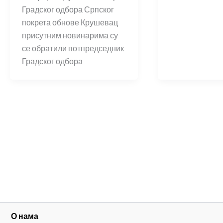
Градског одбора Српског
покрета обнове Крушевац
присутним новинарима су
се обратили потпредседник
Градског одбора
О нама