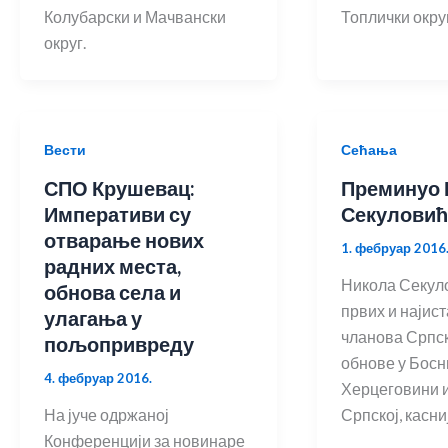
Колубарски и Мачвански
Топлички округ
округ.
Вести
Сећања
СПО Крушевац:
Преминуо 
Императиви су
Секулови
отварање нових
1. фебруар 2016
радних места,
Никола Секуло
обнова села и
првих и најист
улагања у
чланова Српск
пољопривреду
обнове у Босн
4. фебруар 2016.
Херцеговини 
На јуче одржаној
Српској, касни
Конференцији за новинаре