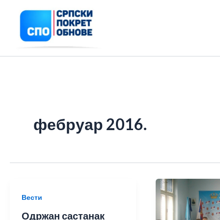
Пређи
на
садржај
фебруар 2016.
Вести
Одржан састанак