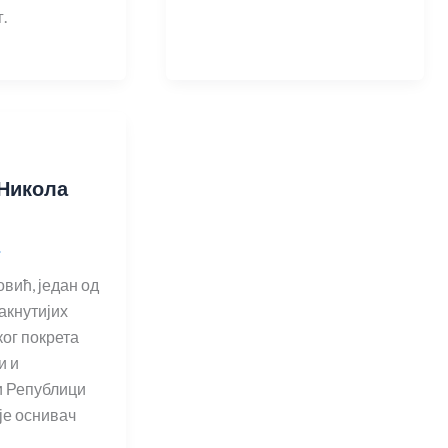
.
Никола
ћ
.
вић, један од
акнутијих
ог покрета
и и
и Републици
је оснивач