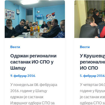
Вести
Вести
Одржан регионални
У Крушевц
састанак ИО СПО у
регионалн
Шапцу
ИО СПО
9. фебруар 2016.
5. фебруар 2016
У понедељак 08. фебруара
У четвртак 04.
2016. године у Шапцу
године у Кру
одржан је састанак
је састанак и
Извршног одбора СПО за
одбора СПО за