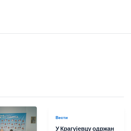
Вести
У Крагујевцу одржан