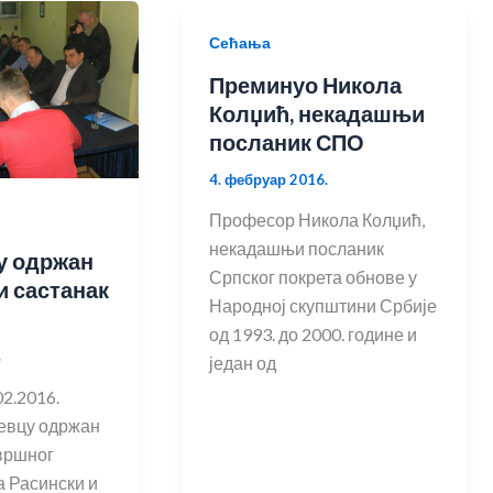
Сећања
Преминуо Никола
Колџић, некадашњи
посланик СПО
4. фебруар 2016.
Професор Никола Колџић,
некадашњи посланик
у одржан
Српског покрета обнове у
и састанак
Народној скупштини Србије
од 1993. до 2000. године и
.
један од
02.2016.
шевцу одржан
звршног
 Расински и