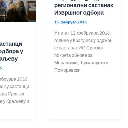
регионални састанак
Извршног одбора
15. фебруар 2016.
У петак 12. фебруара 2016.
године у Крагујевцу одржан
астанци
је састанак ИО Српског
одбора у
покрета обнове за
раљеву
Моравички, Шумадијски и
6.
Поморавски
фебруара 2016
и су састанци
ора Српског
е у Краљеву и