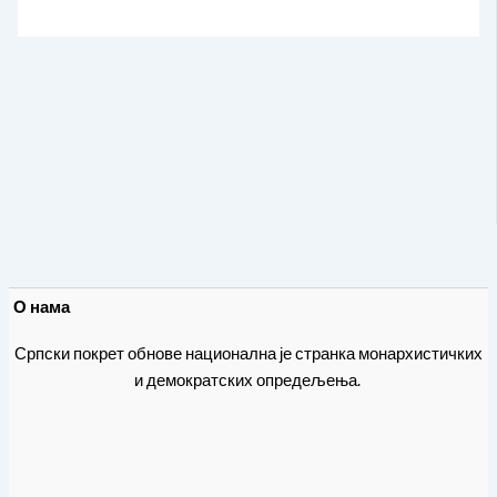
О нама
Српски покрет обнове национална је странка монархистичких
и демократских опредељења.