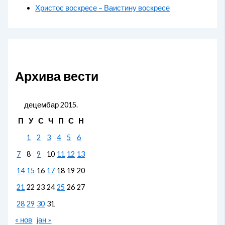
Христос воскресе – Ваистину воскресе
Архива вести
децембар 2015.
П
У
С
Ч
П
С
Н
1
2
3
4
5
6
7
8
9
10
11
12
13
14
15
16
17
18
19
20
21
22
23
24
25
26
27
28
29
30
31
« нов
јан »