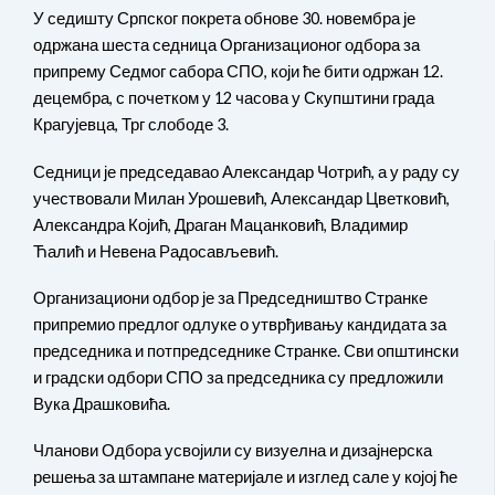
У седишту Српског покрета обнове 30. новембра је
одржана шеста седница Организационог одбора за
припрему Седмог сабора СПО, који ће бити одржан 12.
децембра, с почетком у 12 часова у Скупштини града
Крагујевца, Трг слободе 3.
Седници је председавао Александар Чотрић, а у раду су
учествовали Милан Урошевић, Александар Цветковић,
Александра Којић, Драган Мацанковић, Владимир
Ћалић и Невена Радосављевић.
Организациони одбор је за Председништво Странке
припремио предлог одлуке о утврђивању кандидата за
председника и потпредседнике Странке. Сви општински
и градски одбори СПО за председника су предложили
Вука Драшковића.
Чланови Одбора усвојили су визуелна и дизајнерска
решења за штампане материјале и изглед сале у којој ће