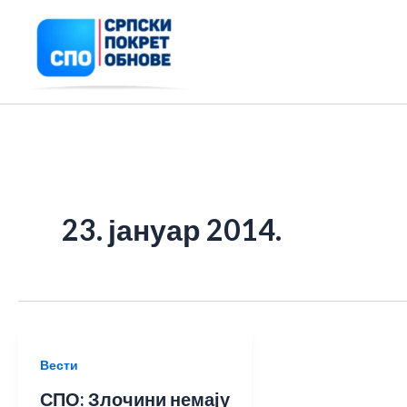
Пређи
на
садржај
23. јануар 2014.
Вести
СПО: Злочини немају