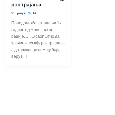
рок трајања
23. јануар 2014.
Поводом обележавања 72
године од Новосадске
рације, СПО саопштио да
злочини немају рок трајања,
а да зликовци немају боју,
веру […]