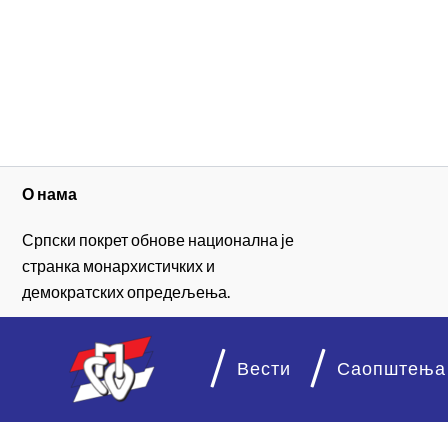
О нама
Српски покрет обнове национална је
странка монархистичких и
демократских опредељења.
Вести
Саопштења