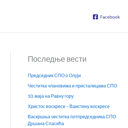
Facebook
Последње вести
Председник СПО о Олуји
Честитка члановима и присталицама СПО
10. маја на Равну гору
Христос воскресе – Ваистину воскресе
Васкршња честитка потпредседника СПО
Душана Спасића