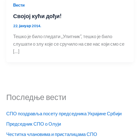
Вести
Својој кући дођи!
22. јануар 2014.
Тешко је било гледати „Упитник“, тешко је било
слушати о злу које се сручило на све нас који смо се
[…]
Последње вести
СПО поздравља посету председника Украјине Србији
Председник СПО о Олуји
Честитка члановима и присталицама СПО