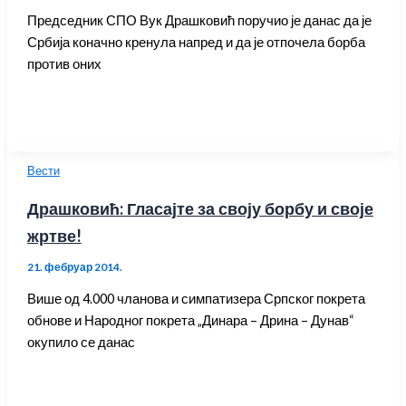
Председник СПО Вук Драшковић поручио је данас да је
Србија коначно кренула напред и да је отпочела борба
против оних
Вести
Драшковић: Гласајте за своју борбу и своје
жртве!
21. фебруар 2014.
Више од 4.000 чланова и симпатизера Српског покрета
обнове и Народног покрета „Динара – Дрина – Дунав“
окупило се данас