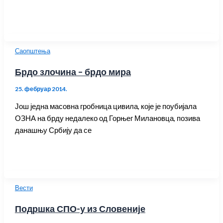
Саопштења
Брдо злочина – брдо мира
25. фебруар 2014.
Још једна масовна гробница цивила, које је поубијала
ОЗНА на брду недалеко од Горњег Милановца, позива
данашњу Србију да се
Вести
Подршка СПО-у из Словеније