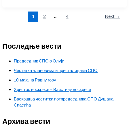
1
2
…
4
Next
→
Последње вести
Председник СПО о Олуји
Честитка члановима и присталицама СПО
10. маја на Равну гору
Христос воскресе – Ваистину воскресе
Васкршња честитка потпредседника СПО Душана
Спасића
Архива вести