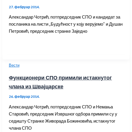
27. фебруар 2014.
Александар Чотрић, потпредседник СПО и кандидат за
посланика на листи „Будућност у коју верујемо“ и Душан
Петровић, председник странке Заједно
Вести
Функционери СПО примили истакнутог
члана из Швајцарске
26. фебруар 2014.
Александар Чотрић, потпредседник СПО и Немања
Старовић, председник Извршног одбора примили су у
седишту Странке Живорада Божиновића, истакнутог
члана СПО