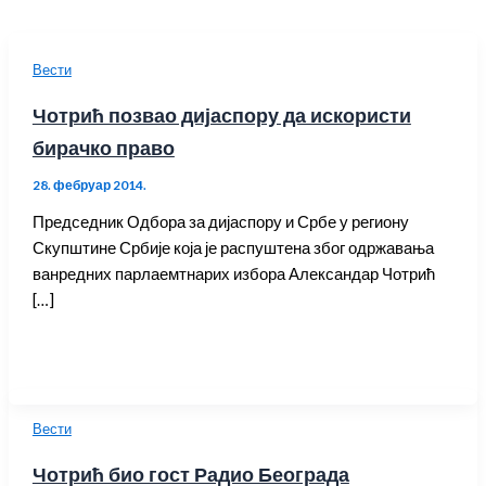
Вести
Чотрић позвао дијаспору да искористи
бирачко право
28. фебруар 2014.
Председник Одбора за дијаспору и Србе у региону
Скупштине Србије која је распуштена због одржавања
ванредних парлаемтнарих избора Александар Чотрић
[…]
Вести
Чотрић био гост Радио Београда