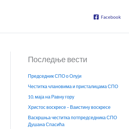
Facebook
Последње вести
Председник СПО о Олуји
Честитка члановима и присталицама СПО
10. маја на Равну гору
Христос воскресе – Ваистину воскресе
Васкршња честитка потпредседника СПО
Душана Спасића