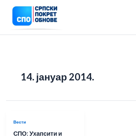
Пређи
на
садржај
14. јануар 2014.
Вести
СПО: Ухапсити и