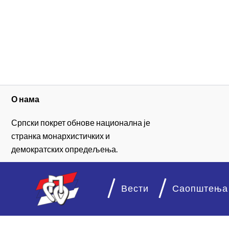
О нама
Српски покрет обнове национална је
странка монархистичких и
демократских опредељења.
Вести
Саопштења