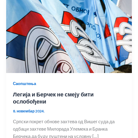
Саопштења
Легија и Берчек не смеју бити
ослобођени
8. новембар 2024.
Српски покрет обнове захтева од Вишег суда да
одбаци захтеве Милорада Улемека и Бранка
Берчека да буду пуштени на условну […]