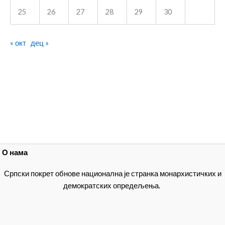
25
26
27
28
29
30
« окт
дец »
О нама
Српски покрет обнове национална је странка монархистичких и
демократских опредељења.