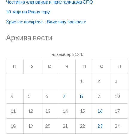
Честитка члановима и присталицама СПО
10. маја на Равну гору
Христос воскресе – Ваистину воскресе
Архива вести
новембар 2024.
П
У
С
Ч
П
С
Н
1
2
3
4
5
6
7
8
9
10
11
12
13
14
15
16
17
18
19
20
21
22
23
24