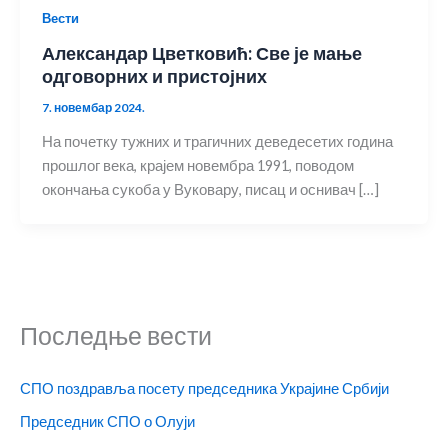
Вести
Александар Цветковић: Све је мање
одговорних и пристојних
7. новембар 2024.
На почетку тужних и трагичних деведесетих година
прошлог века, крајем новембра 1991, поводом
окончања сукоба у Вуковару, писац и оснивач […]
Последње вести
СПО поздравља посету председника Украјине Србији
Председник СПО о Олуји