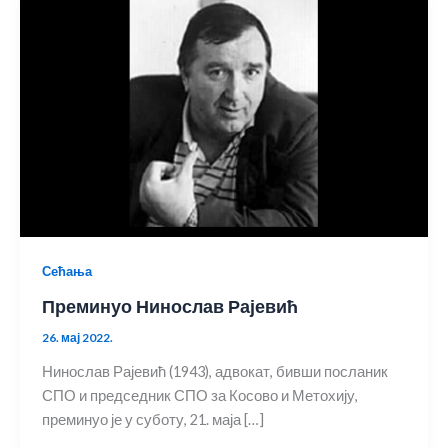
Сећања
Преминуо Нинослав Рајевић
26. мај 2022.
Нинослав Рајевић (1943), адвокат, бивши посланик
СПО и председник СПО за Косово и Метохију,
преминуо је у суботу, 21. маја […]