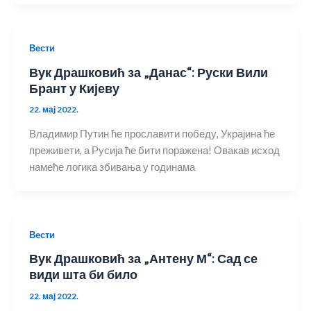
Вести
Вук Драшковић за „Данас“: Руски Вили
Брант у Кијеву
22. мај 2022.
Владимир Путин ће прославити победу, Украјина ће
преживети, а Русија ће бити поражена! Овакав исход
намеће логика збивања у годинама
Вести
Вук Драшковић за „Антену М“: Сад се
види шта би било
22. мај 2022.