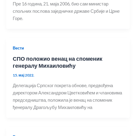
Пре 16 година, 21. маја 2006, био сам министар
спољних послова заједничке државе Србије и Црне
Горе.
Вести
СПО положио венац на споменик
генералу Михаиловићу
15. мај 2022.
Делегација Српског покрета обнове, предвођена
директором Александром Цветковићем и члановима
председништва, положила је венац на споменик
ђенералу Драгољубу Михаиловићу на