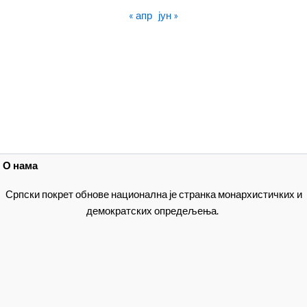
« апр
јун »
О нама
Српски покрет обнове национална је странка монархистичких и
демократских опредељења.