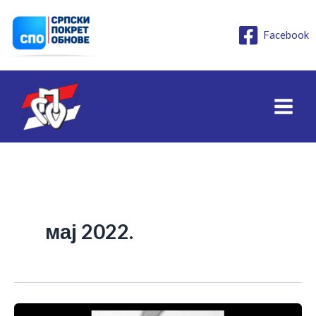
Пређи
на
Facebook
садржај
мај 2022.