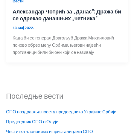
Вести
Александар Чотрић за „Данас“: Дража би
се одрекао данашњих „четника“
13. мај 2022.
Када би се генерал Драгољуб Дража Михаиловић
поново обрео међу Србима, његови највећи
противници били би они који се називају
Последње вести
СПО поздравља посету председника Украјине Србији
Председник СПО о Олуји
Честитка члановима и присталицама СПО