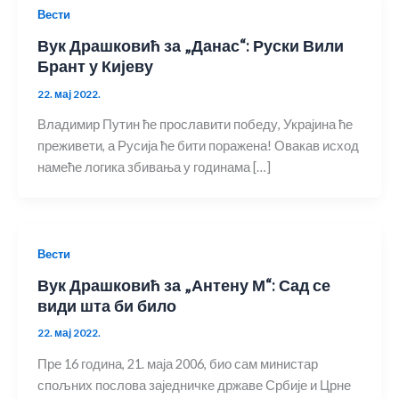
Вести
Вук Драшковић за „Данас“: Руски Вили
Брант у Кијеву
22. мај 2022.
Владимир Путин ће прославити победу, Украјина ће
преживети, а Русија ће бити поражена! Овакав исход
намеће логика збивања у годинама […]
Вести
Вук Драшковић за „Антену М“: Сад се
види шта би било
22. мај 2022.
Пре 16 година, 21. маја 2006, био сам министар
спољних послова заједничке државе Србије и Црне