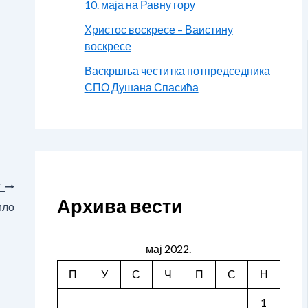
10. маја на Равну гору
Христос воскресе – Ваистину
воскресе
Васкршња честитка потпредседника
СПО Душана Спасића
T
Архива вести
ило
мај 2022.
П
У
С
Ч
П
С
Н
1