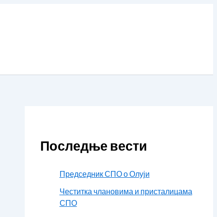
Последње вести
Председник СПО о Олуји
Честитка члановима и присталицама
СПО