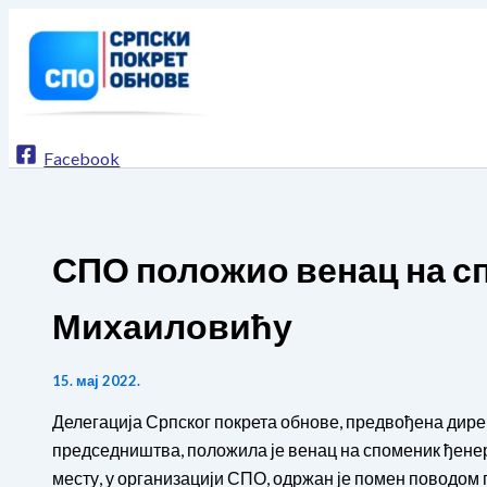
Пређи
на
садржај
Facebook
СПО положио венац на с
Михаиловићу
15. мај 2022.
Делегација Српског покрета обнове, предвођена ди
председништва, положила је венац на споменик ђене
месту, у организацији СПО, одржан је помен поводом