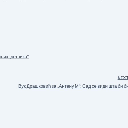
њих „четника“
NEX
Вук Драшковић за „Антену М“: Сад се види шта би б