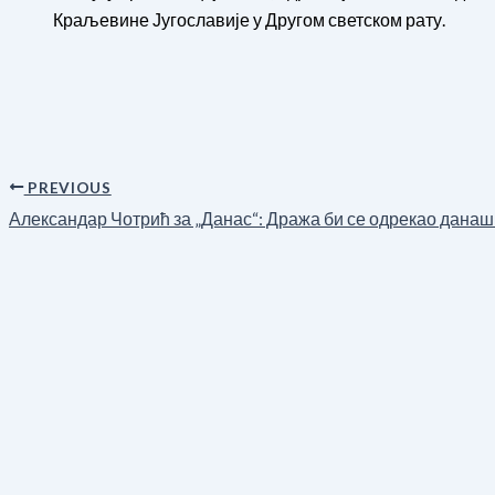
Краљевине Југославије у Другом светском рату.
PREVIOUS
Александар Чотрић за „Данас“: Дража би се одрекао данаш