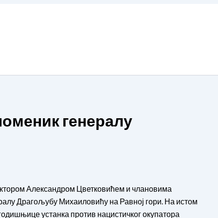
поменик генералу
ректором Александром Цветковићем и члановима
ралу Драгољубу Михаиловићу на Равној гори. На истом
 годишњице устанка против нацистичког окупатора