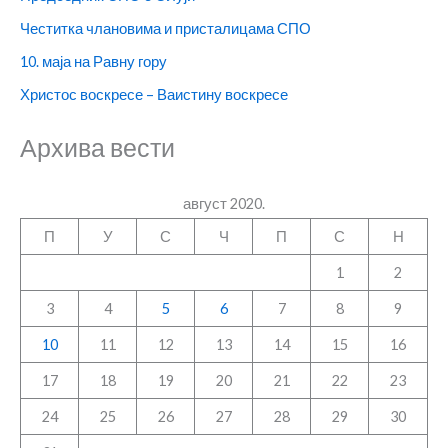
Честитка члановима и присталицама СПО
10. маја на Равну гору
Христос воскресе – Ваистину воскресе
Архива вести
август 2020.
П
У
С
Ч
П
С
Н
1
2
3
4
5
6
7
8
9
10
11
12
13
14
15
16
17
18
19
20
21
22
23
24
25
26
27
28
29
30