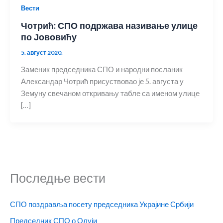
Вести
Чотрић: СПО подржава називање улице
по Јововићу
5. август 2020.
Заменик председника СПО и народни посланик
Александар Чотрић присуствовао је 5. августа у
Земуну свечаном откривању табле са именом улице
[…]
Последње вести
СПО поздравља посету председника Украјине Србији
Председник СПО о Олуји