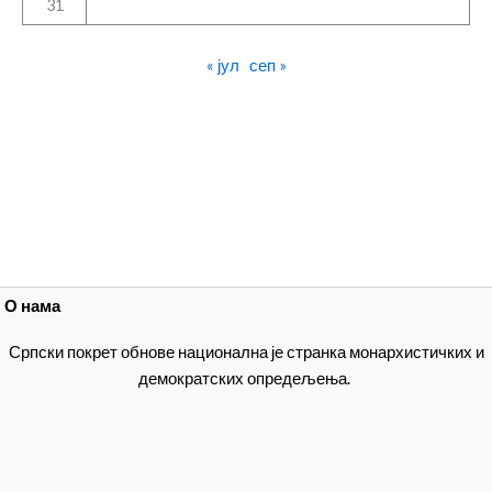
31
« јул
сеп »
О нама
Српски покрет обнове национална је странка монархистичких и
демократских опредељења.