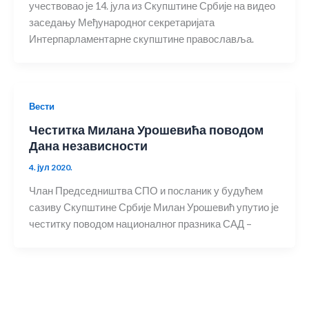
учествовао је 14. јула из Скупштине Србије на видео
заседању Међународног секретаријата
Интерпарламентарне скупштине православља.
Вести
Честитка Милана Урошевића поводом
Дана независности
4. јул 2020.
Члан Председништва СПО и посланик у будућем
сазиву Скупштине Србије Милан Урошевић упутио је
честитку поводом националног празника САД –