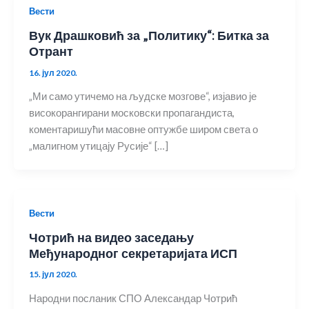
Вести
Вук Драшковић за „Политику“: Битка за
Отрант
16. јул 2020.
„Ми само утичемо на људске мозгове“, изјавио је
високорангирани московски пропагандиста,
коментаришући масовне оптужбе широм света о
„малигном утицају Русије“ […]
Вести
Чотрић на видео заседању
Међународног секретаријата ИСП
15. јул 2020.
Народни посланик СПО Александар Чотрић