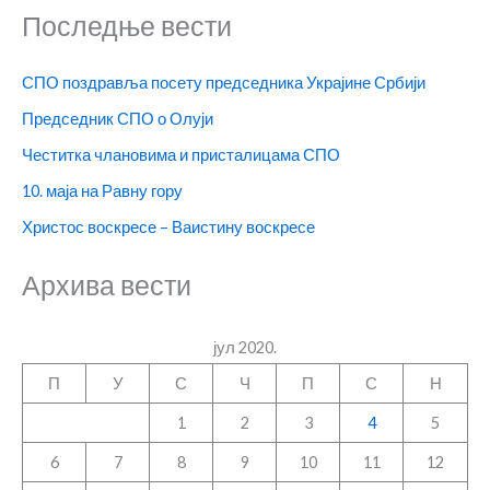
Последње вести
СПО поздравља посету председника Украјине Србији
Председник СПО о Олуји
Честитка члановима и присталицама СПО
10. маја на Равну гору
Христос воскресе – Ваистину воскресе
Архива вести
јул 2020.
П
У
С
Ч
П
С
Н
1
2
3
4
5
6
7
8
9
10
11
12