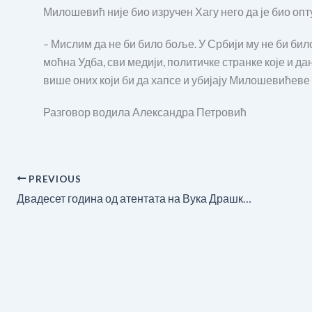
Милошевић није био изручен Хагу него да је био опт
– Мислим да не би било боље. У Србији му не би бил
моћна Удба, сви медији, политичке странке које и да
више оних који би да хапсе и убијају Милошевићеве
Разговор водила Александра Петровић
PREVIOUS
Двадесет година од атентата на Вука Драшковића