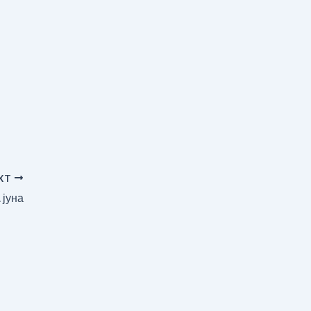
XT
 јуна