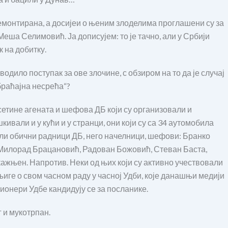
емонтирана, а досијеи о њеним злоделима проглашени су за
 Меша Селимовић. Ја дописујем: то је тачно, али у Србији
 на добитку.
водило поступак за ове злочине, с обзиром на то да је случај
браћајна несрећа“?
етине агената и шефова ДБ који су организовали и
ивали и у кући и у странци, они који су са 34 аутомобила
били обични радници ДБ, него начелници, шефови: Бранко
Милорад Брацановић, Радован Божовић, Стеван Баста,
ажњен. Напротив. Неки од њих који су активно учествовали
иге о свом часном раду у часној Удби, које данашњи медији
ионери Удбе кандидују се за посланике.
г и мукотрпан.