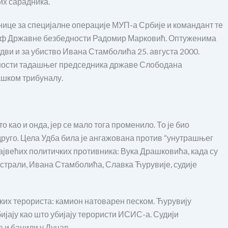
их сарадника.
нице за специјалне операције МУП-а Србије и командант те
шеф Државне безбедности Радомир Марковић. Оптуженима
удви и за убиство Ивана Стамболића 25. августа 2000.
рности тадашњег председника државе Слободана
Хашком трибуналу.
 као и онда, јер се мало тога променило. То је био
друго. Цела Удба била је ангажована против “унутрашњег
највећих политичких противника: Вука Драшковића, када су
истрали, Ивана Стамболића, Славка Ћурувије, судије
ких терориста: камион натоварен песком. Ћурувију
јају као што убијају терористи ИСИС-а. Судији
а и бацили у Дунав…