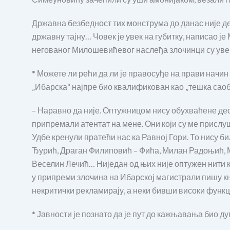
Државна безбедност тих монструма до данас није д
државну тајну… Човек је увек на губитку, написао је
негованог Милошевићевог наслеђа злочинци су увек
* Можете ли рећи да ли је правосуђе на прави начин 
„Ибарска“ најпре био квалификован као „тешка сао
– Наравно да није. Оптужницом нису обухваћене дес
припремали атентат на мене. Они који су ме прислушк
Удбе кренули пратећи нас ка Равној Гори. То нису 
Ђурић, Драган Филиповић – Фића, Милан Радоњић, 
Веселин Лечић… Ниједан од њих није оптужен нити к
у припреми злочина на Ибарској магистрали пишу књ
некритички рекламирају, а неки бивши високи функц
* Јавности је познато да је пут до кажњавања био ду