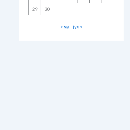
29
30
« мај
јул »