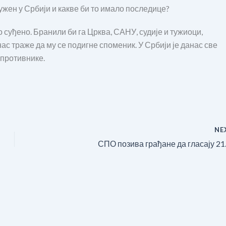
ужен у Србији и какве би то имало последице?
о суђено. Бранили би га Црква, САНУ, судије и тужиоци,
нас траже да му се подигне споменик. У Србији је данас све
 противнике.
NE
СПО позива грађане да гласају 21.