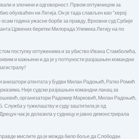
зовали и злочини и одговорност. Првом оптужницом за
био обухваћен ни Легија. Он је тада слављен као “херој
е осам година ужасне борбе за правду, Врховни суд Србије
анта Црвених беретки Милорада Улемека Легију на по
у истом поступку оптуженима и за убиство Ивана Стамболића,
кривим и кажњени и да је у потпуности разјашњен командни
магистралу?
рганизатори атентата у Будви Милан Радоњић, Ратко Ромић
доказима. Није судски разјашњен командни ланац за
илошевић, организатори Радомир Марковић, Милан Радоњић,
 Служба у тужилаштву и суду заштитила је од
Дрецун чак је долазила у судницу и јавно демонстрирала
а правде мислите да је можда било боље да Слободан