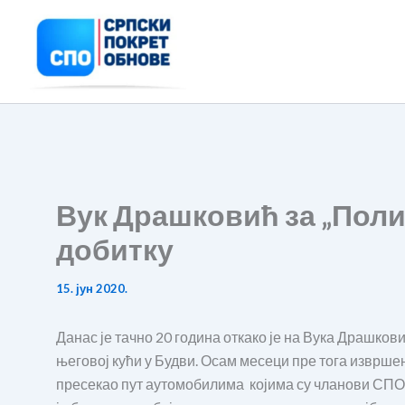
Пређи
на
садржај
Вук Драшковић за „Поли
добитку
15. јун 2020.
Данас је тачно 20 година откако је на Вука Драшков
његовој кући у Будви. Осам месеци пре тога извршен
пресекао пут аутомобилима којима су чланови СПО, 