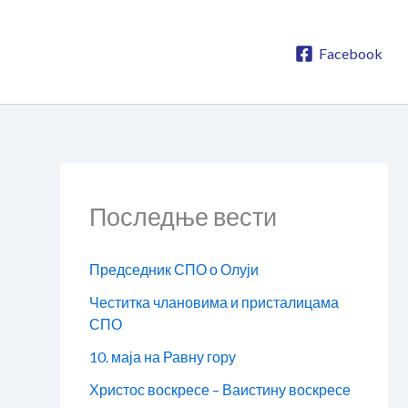
Facebook
Последње вести
Председник СПО о Олуји
Честитка члановима и присталицама
СПО
10. маја на Равну гору
Христос воскресе – Ваистину воскресе