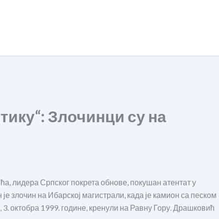
тику“: Злочинци су на
ића, лидера Српског покрета обнове, покушан атентат у
 је злочин на Ибарској магистрали, када је камион са песком
3. октобра 1999. године, кренули на Равну Гору. Драшковић