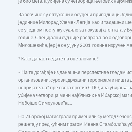
је био мета, а убијена су четворица његових најближ
За злочине су оптужени и осуђени припадници Једи
јединице Милорад Улемек Легија, као и тадашњи 
се у једном поступку судило за покушај атентата у Б
године. Специјални суд није расправљао о одгово
Милошевића, јер је он у јуну 2001. године изручен 
* Како данас гледате на ове злочине?
– На те догађаје из данашње перспективе гледам исто
организовани, сурови, државни тероризам и ништа 
непријатеља”, пре свега против СПО, и за убијања 
убијена четворица мени најближих на Ибарској маг
Небојше Симеуновића…
На Ибарској магистрали применили су метод чеченс
решетају пред кућним прагом. Ивана Стамболића уби
Симеуновићу зачепили су уши амонијаком, везали г