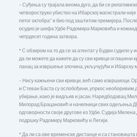
– Суђења су трајала веома дуго, да би се релативи
четвороструко убиство на Ибарској магистрали није 
петог октобра” и био под заштитом премијера. Посл
осудио је шефа Удбе Радомира Марковића и команд
четрдесет година затвора.
* С обзиром на то да се за атентат у Будви судило 
да ли можете да кажете да су сви кривци оглашени 
ланац за извршење злочина, укључујући и Ибарску 
– Нису кажњени сви кривци, већ само извршиоци. О
и Стеван Баста су ослобођени, упркос необоривим 
убијање, иако је видљив и јасан. Наредбодавац М
Милорад Брацановић и начелници свих одељења ДБ.
одговорности своје другове из Удбе. Судија Милена 
подршку Радомиру Марковићу и Легији.
* Да ли са ове временске дистанце и са становишт