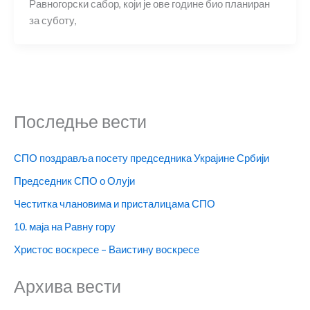
Равногорски сабор, који је ове године био планиран
за суботу,
Последње вести
СПО поздравља посету председника Украјине Србији
Председник СПО о Олуји
Честитка члановима и присталицама СПО
10. маја на Равну гору
Христос воскресе – Ваистину воскресе
Архива вести