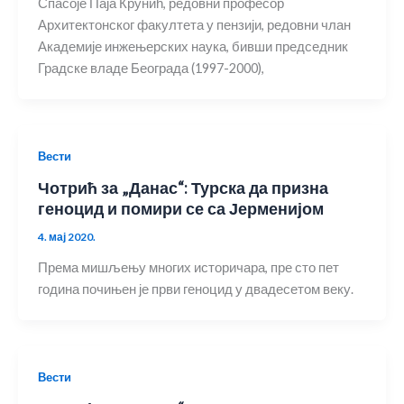
Спасоје Паја Крунић, редовни професор
Архитектонског факултета у пензији, редовни члан
Академије инжењерских наука, бивши председник
Градске владе Београда (1997-2000),
Вести
Чотрић за „Данас“: Турска да призна
геноцид и помири се са Јерменијом
4. мај 2020.
Према мишљењу многих историчара, пре сто пет
година почињен је први геноцид у двадесетом веку.
Вести