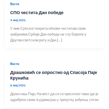
Вести
СПО честита Дан победе
9. мај 2020.
У име Српског покрета обнове честитам свим
грађанима Србије Дан победе на тлу Европе у
Другом светском рату и Дан […]
Вести
Драшковић се опростио од Спасоја Паје
Крунића
8. мај 2020.
Драги наш Пајо, На вест да си се преселио тамо где је
одређено свим људима још у тренутку рођења, сетио