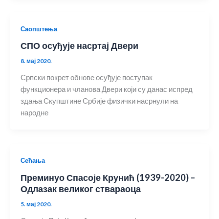
Саопштења
СПО осуђује насртај Двери
8. мај 2020.
Српски покрет обнове осуђује поступак
функционера и чланова Двери који су данас испред
здања Скупштине Србије физички насрнули на
народне
Сећања
Преминуо Спасоје Крунић (1939-2020) –
Одлазак великог ствараоца
5. мај 2020.