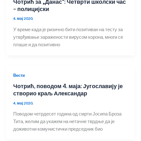
Чотрић за „Данас“: Четврти школски час
– полицијски
4. мај 2020.
У време када је ризично бити позитиван на тесту за
утврђивање заражености вирусом корона, многи се
плаше и да позитивно
Вести
Чотрић, поводом 4. маја: Југославију је
створио краљ Александар
4. мај 2020.
Поводом четрдесет година од смрти Јосипа Броза
Тита, желим да укажем на нетачне тврдње да је
доживотни комунистички председник био