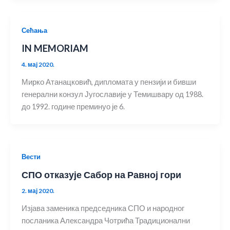
Сећања
IN MEMORIAM
4. мај 2020.
Мирко Атанацковић, дипломата у пензији и бивши
генерални конзул Југославије у Темишвару од 1988.
до 1992. године преминуо је 6.
Вести
СПО отказује Сабор на Равној гори
2. мај 2020.
Изјава заменика председника СПО и народног
посланика Александра Чотрића Традиционални