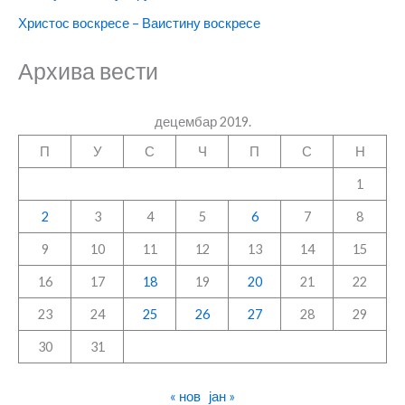
Христос воскресе – Ваистину воскресе
Архива вести
децембар 2019.
П
У
С
Ч
П
С
Н
1
2
3
4
5
6
7
8
9
10
11
12
13
14
15
16
17
18
19
20
21
22
23
24
25
26
27
28
29
30
31
« нов
јан »