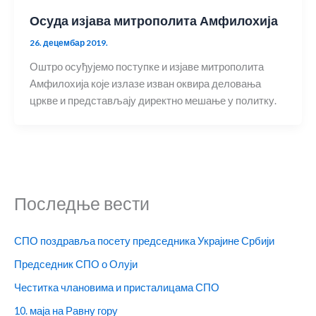
Осуда изјава митрополита Амфилохија
26. децембар 2019.
Оштро осуђујемо поступке и изјаве митрополита
Амфилохија које излазе изван оквира деловања
цркве и представљају директно мешање у политку.
Последње вести
СПО поздравља посету председника Украјине Србији
Председник СПО о Олуји
Честитка члановима и присталицама СПО
10. маја на Равну гору