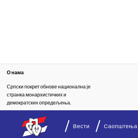
О нама
Српски покрет обнове национална је
странка монархистичких и
демократских опредељења.
Вести
Саопштења