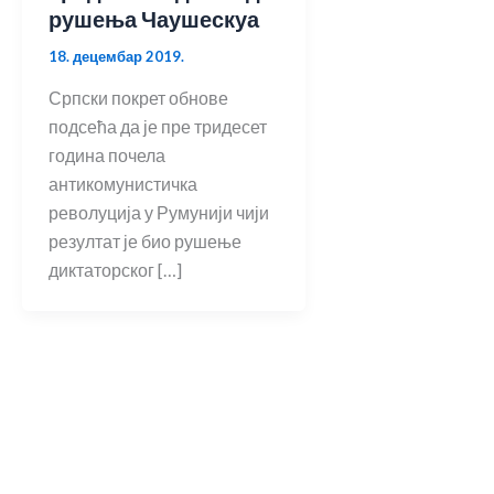
рушења Чаушескуа
18. децембар 2019.
Српски покрет обнове
подсећа да је пре тридесет
година почела
антикомунистичка
револуција у Румунији чији
резултат је био рушење
диктаторског […]