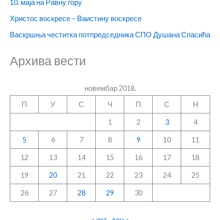
10. маја на Равну гору
Христос воскресе – Ваистину воскресе
Васкршња честитка потпредседника СПО Душана Спасића
Архива вести
новембар 2018.
П
У
С
Ч
П
С
Н
1
2
3
4
5
6
7
8
9
10
11
12
13
14
15
16
17
18
19
20
21
22
23
24
25
26
27
28
29
30
« окт
дец »