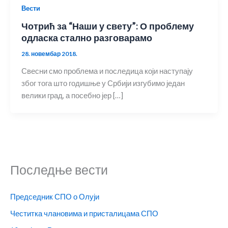
Вести
Чотрић за “Наши у свету”: О проблему
одласка стално разговарамо
28. новембар 2018.
Свесни смо проблема и последица који наступају
због тога што годишње у Србији изгубимо један
велики град, а посебно јер […]
Последње вести
Председник СПО о Олуји
Честитка члановима и присталицама СПО