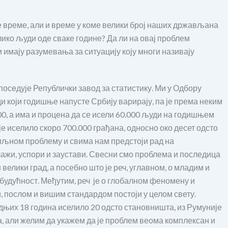
же време, али и време у коме велики број наших држављана
лико људи оде сваке године? Да ли на овај проблем
 имају разумевања за ситуацију коју многи називају
 поседује Републички завод за статистику. Ми у Одбору
и који годишње напусте Србију варирају, па је према неким
00, а има и процена да се исели 60.000 људи на годишњем
је иселило скоро 700.000 грађана, односно око десет одсто
биљном проблему и свима нам предстоји рад на
ажи, успори и заустави. Свесни смо проблема и последица
 велики град, а посебно што је реч, углавном, о младим и
будућност. Међутим, реч је о глобалном феномену и
 послом и вишим стандардом постоји у целом свету.
едњих 18 година иселило 20 одсто становништа, из Румуније
ха, али желим да укажем да је проблем веома комплексан и