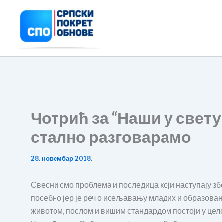
Пређи
на
садржај
Чотрић за “Наши у свету
стално разговарамо
28. новембар 2018.
Свесни смо проблема и последица који наступају збо
посебно јер је реч о исељавању младих и образова
животом, послом и вишим стандардом постоји у цело