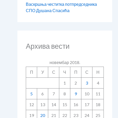
Васкршња честитка потпредседника
СПО Душана Спасића
Архива вести
новембар 2018.
П
У
С
Ч
П
С
Н
1
2
3
4
5
6
7
8
9
10
11
12
13
14
15
16
17
18
19
20
21
22
23
24
25