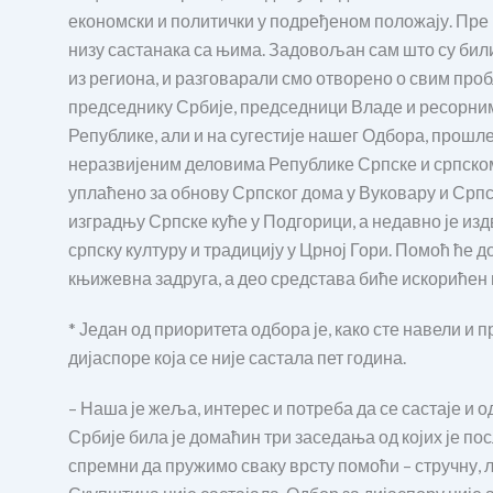
економски и политички у подређеном положају. Пре 
низу састанака са њима. Задовољан сам што су бил
из региона, и разговарали смо отворено о свим про
председнику Србије, председници Владе и ресорним
Републике, али и на сугестије нашег Одбора, прошл
неразвијеним деловима Републике Српске и српском
уплаћено за обнову Српског дома у Вуковару и Српск
изградњу Српске куће у Подгорици, а недавно је издв
српску културу и традицију у Црној Гори. Помоћ ће 
књижевна задруга, а део средстава биће искорићен 
* Један од приоритета одбора је, како сте навели 
дијаспоре која се није састала пет година.
– Наша је жеља, интерес и потреба да се састаје и 
Србије била је домаћин три заседања од којих је пос
спремни да пружимо сваку врсту помоћи – стручну, л