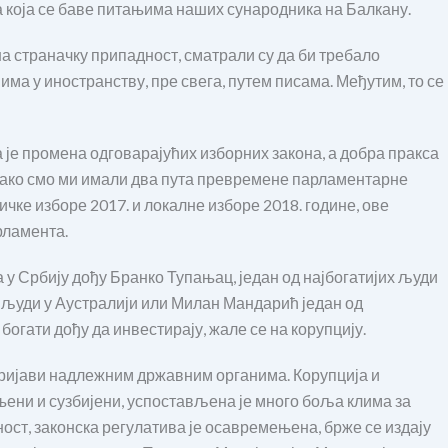
 која се баве питањима наших сународника на Балкану.
на страначку припадност, сматрали су да би требало
а у иностранству, пре свега, путем писама. Међутим, то се
 је промена одговарајућих изборних закона, а добра пракса
 Како смо ми имали два пута превремене парламентарне
ичке изборе 2017. и локалне изборе 2018. године, ове
рламента.
да у Србију дођу Бранко Тупањац, један од најбогатијих људи
х људи у Аустралији или Милан Мандарић један од
богати дођу да инвестирају, жале се на корупцију.
а пријави надлежним државним органима. Корупција и
њени и сузбијени, успостављена је много боља клима за
ост, законска регулатива је осавремењена, брже се издају