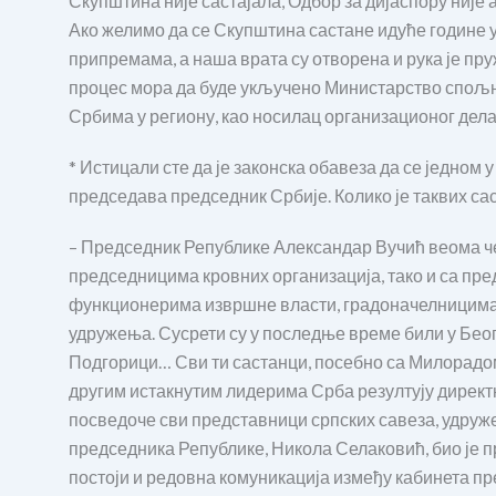
Скупштина није састајала, Одбор за дијаспору није 
Ако желимо да се Скупштина састане идуће године у 
припремама, а наша врата су отворена и рука је п
процес мора да буде укључено Министарство спољни
Србима у региону, као носилац организационог дел
* Истицали сте да је законска обавеза да се једном 
председава председник Србије. Колико је таквих са
– Председник Републике Александар Вучић веома чес
председницима кровних организација, тако и са пр
функционерима извршне власти, градоначелницима,
удружења. Сусрети су у последње време били у Бе
Подгорици… Сви ти састанци, посебно са Милорад
другим истакнутим лидерима Срба резултују директн
посведоче сви представници српских савеза, удруже
председника Републике, Никола Селаковић, био је п
постоји и редовна комуникација између кабинета п