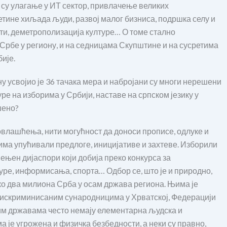
о су улагање у ИТ сектор, привлачење великих
тине хиљада људи, развој малог бизниса, подршка селу и
ти, деметрополизација културе… О томе стално
Србе у региону, и на седницама Скупштине и на сусретима
ије.
ну усвојио је 36 тачака мера и набројани су многи нерешени
е на изборима у Србији, наставе на српском језику у
шено?
 овлашћења, нити могућност да доноси прописе, одлуке и
нима упућивали предлоге, иницијативе и захтеве. Изборили
ењен дијаспори који добија преко конкурса за
уре, информисања, спорта… Одбор се, што је и природно,
ко два милиона Срба у осам држава региона. Њима је
о дискриминисаним сународницима у Хрватској, Федерацији
овим државама често немају елементарна људска и
а је угрожена и физичка безбедности, а неки су правно,