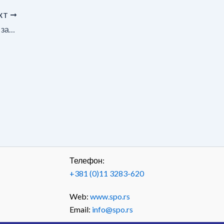
XT
Подршка СПО листи “Александар Вучић – зато што волимо Лучане и Драгачево”
Телефон:
+381 (0)11 3283-620
Web:
www.spo.rs
Email:
info@spo.rs