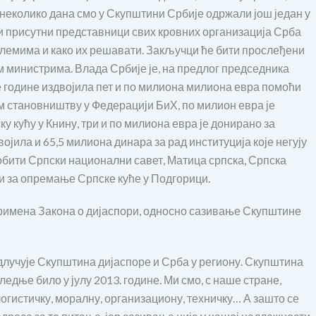
неколико дана смо у Скупштини Србије одржали још један у
и присутни представници свих кровних организација Срба
блемима и како их решавати. Закључци ће бити прослеђени
 министрима. Влада Србије је, на предлог председника
е године издвојила пет и по милиона милиона евра помоћи
 становништву у Федерацији БиХ, по милион евра је
у кућу у Книну, три и по милиона евра је донирано за
ојила и 65,5 милиона динара за рад институција које негују
добити Српски национални савет, Матица српска, Српска
и за опремање Српске куће у Подгорици.
и примена Закона о дијаспори, односно сазивање Скупштине
одлучује Скупштина дијаспоре и Срба у региону. Скупштина
ледње било у јулу 2013. године. Ми смо, с наше стране,
огистичку, моралну, организациону, техничку… А зашто се