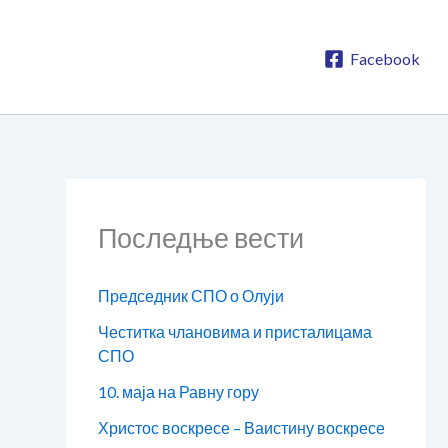
Facebook
Последње вести
Председник СПО о Олуји
Честитка члановима и присталицама
СПО
10. маја на Равну гору
Христос воскресе – Ваистину воскресе