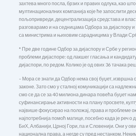
захтева много посла, брзих и правих одлука, као шт
мултинационалних компанија које ће запослити десе
пољопривреди, децентрализација средстава и влас
разговарамо и на седницама Одбора за дијаспору и 
са министрима и њиховим сарадницима у Влади Срб
* Пре две године Одбор за дијаспору и Србе у регио
проблеми дијаспоре: од лакшег гласања и кандидатур
дијаспори, по редом. Колико је од ових 36 тачака ре
– Мора се знати да Одбор нема свој буџет, извршна
законе. Зато смо у сталној комуникацији са надлеж
смо се да се за 40 милиона динара повећа буџет нам
суфинансирање активности на плану просвете, култ
највише фокусирао на положај, права и проблеме о
најпотребнија помоћ матице, посебно када је реч 
БиХ, Албанији, Црној Гори, па и Словенији. Они у 
национална права, а негде су пред нестанком. Неким