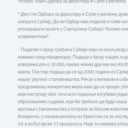
Чотрић, члан Одбора за дијаспору и Србе у региону.
* Део сте Одбора за дијаспору и Србе у региону ду
напушта Србију. Да ли Одбор има податке о томе ко
упозоравате колеге у Скупштини Србије? Колико они
алармантном?
– Податке о броју грађана Србије који се исељавају
немамо своју евиденцију. Подаци о броју наших људ
изворима реч о 32.000, према неким другим око 40.0
нивоу. Постоје подаци да се од 2000. године из Срби
нашег укупног становништва. Реч је о великом и оз
предузимању конкретних мера како да се процес убл
који наступају због тога што годишње изгубимо један
образованим људима, који би требало да буду наша 
кретање становништва у потрази за бољим животом,
Конкретно, у нашем региону из Хрватске се за посл
14, а из Бугарске 11 процената. Није то никаква уте