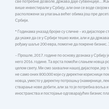
све потребне дозволе, држава даје субвенције… Жа
више инвестирали у Србију, али они се воде својом
расположени за улагања већег обима још пре десет
Србији.
* Годинама уназад бројке су сличне – из дијаспоре 
да укаже да се у Србији тешко живи, али и да држав
рођаку шаље 200 евра, помогне да покрене бизнис. З
– Прошле, 2017. године по основу дознака у Србију је
него 2016. године. Та врста помоћи слањем новца ро
целом свету. Ми смо захвални нашој дијаспори, јер 
не само оних 800.000 који су директни корисници по
новца, уместо у директну потрошњу (намирнице, ле
стварање нове добити, али за то је потребна воља 
иностранства и постојање одговарајућих бизнис пл