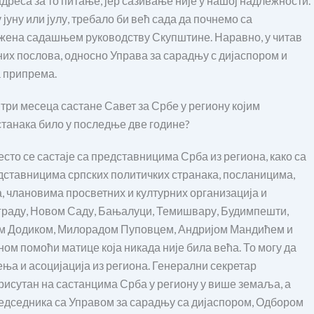
адреса за то питање, јер сазивање није у нашој надлежности.
јуну или јулу, требало би већ сада да почнемо са
ружена садашњем руководству Скупштине. Наравно, у читав
х послова, односно Управа за сарадњу с дијаспором и
а припрема.
у три месеца састане Савет за Србе у региону којим
станака било у последње две године?
то се састаје са представницима Срба из региона, како са
едставницима српских политичких странака, посланицима,
 члановима просветних и културних организација и
ограду, Новом Саду, Бањалуци, Темишвару, Будимпешти,
ом Додиком, Милорадом Пуповцем, Андријом Мандићем и
ом помоћи матице која никада није била већа. То могу да
ња и асоцијација из региона. Генерални секретар
рисутан на састанцима Срба у региону у више земаља, а
редседника са Управом за сарадњу са дијаспором, Одбором