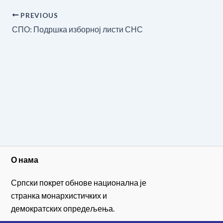
PREVIOUS
СПО: Подршка изборној листи СНС
О нама
Српски покрет обнове национална је
странка монархистичких и
демократских опредељења.