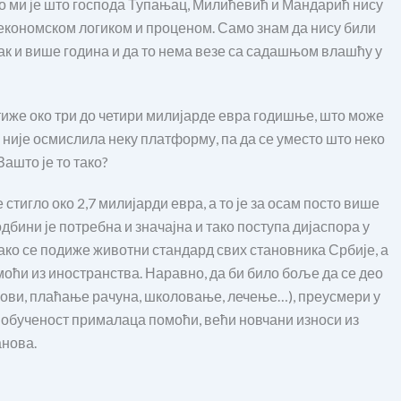
о ми је што господа Тупањац, Милићевић и Мандарић нису
 економском логиком и проценом. Само знам да нису били
ак и више година и да то нема везе са садашњом влашћу у
стиже око три до четири милијарде евра годишње, што може
а није осмислила неку платформу, па да се уместо што неко
ашто је то тако?
 стигло око 2,7 милијарди евра, а то је за осам посто више
дбини је потребна и значајна и тако поступа дијаспора у
тако се подиже животни стандард свих становника Србије, а
моћи из иностранства. Наравно, да би било боље да се део
кови, плаћање рачуна, школовање, лечење…), преусмери у
и обученост прималаца помоћи, већи новчани износи из
анова.