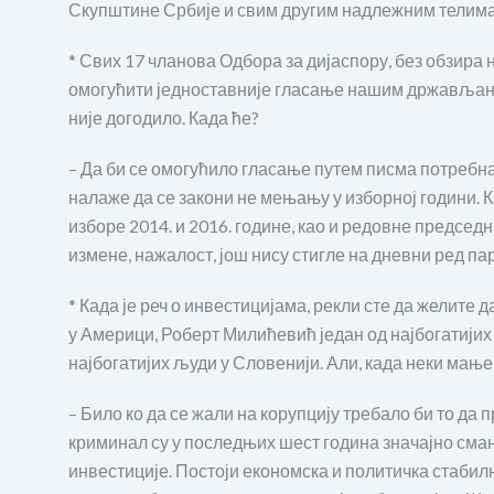
Скупштине Србије и свим другим надлежним телима
* Свих 17 чланова Одбора за дијаспору, без обзира 
омогућити једноставније гласање нашим држављаним
није догодило. Када ће?
– Да би се омогућило гласање путем писма потребна
налаже да се закони не мењању у изборној години.
изборе 2014. и 2016. године, као и редовне председн
измене, нажалост, још нису стигле на дневни ред па
* Када је реч о инвестицијама, рекли сте да желите 
у Америци, Роберт Милићевић један од најбогатији
најбогатијих људи у Словенији. Али, када неки мање 
– Било ко да се жали на корупцију требало би то д
криминал су у последњих шест година значајно сма
инвестиције. Постоји економска и политичка стабилн