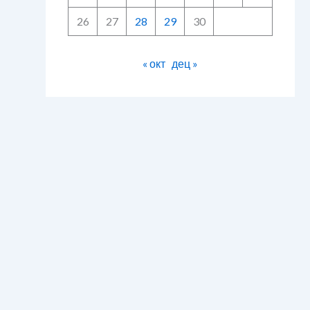
26
27
28
29
30
« окт
дец »