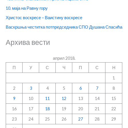
10. маја на Равну гору
Христос воскресе – Ваистину воскресе
Васкршња честитка потпредседника СПО Душана Спасића
Архива вести
април 2018.
П
У
С
Ч
П
С
Н
1
2
3
4
5
6
7
8
9
10
11
12
13
14
15
16
17
18
19
20
21
22
23
24
25
26
27
28
29