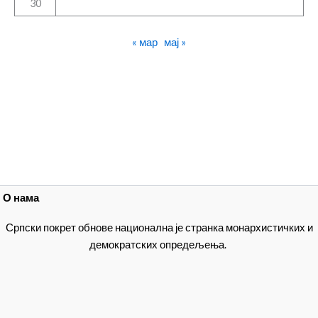
30
« мар
мај »
О нама
Српски покрет обнове национална је странка монархистичких и
демократских опредељења.