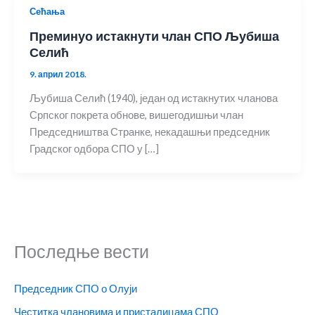
Сећања
Преминуо истакнути члан СПО Љубиша
Селић
9. април 2018.
Љубиша Селић (1940), један од истакнутих чланова
Српског покрета обнове, вишегодишњи члан
Председништва Странке, некадашњи председник
Градског одбора СПО у […]
Последње вести
Председник СПО о Олуји
Честитка члановима и присталицама СПО