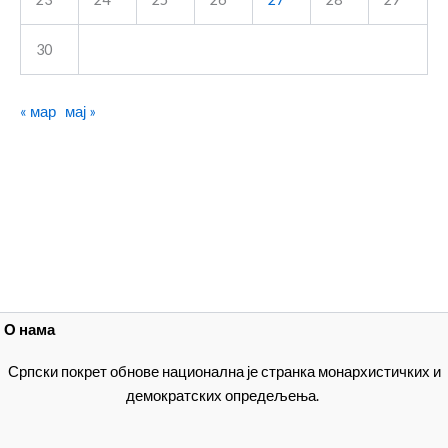
30
« мар
мај »
О нама
Српски покрет обнове национална је странка монархистичких и
демократских опредељења.