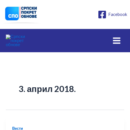
Пређи
на
Facebook
садржај
3. април 2018.
Вести