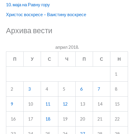
10. маја на Равну гору
Христос воскресе – Ваистину воскресе
Архива вести
април 2018.
П
У
С
Ч
П
С
Н
1
2
3
4
5
6
7
8
9
10
11
12
13
14
15
16
17
18
19
20
21
22
23
24
25
26
27
28
29