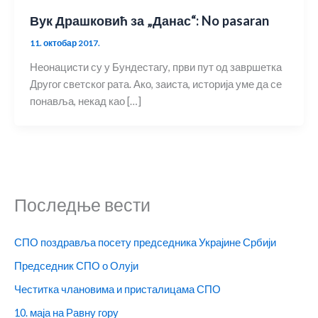
Вук Драшковић за „Данас“: No pasaran
11. октобар 2017.
Неонацисти су у Бундестагу, први пут од завршетка
Другог светског рата. Ако, заиста, историја уме да се
понавља, некад као […]
Последње вести
СПО поздравља посету председника Украјине Србији
Председник СПО о Олуји
Честитка члановима и присталицама СПО
10. маја на Равну гору