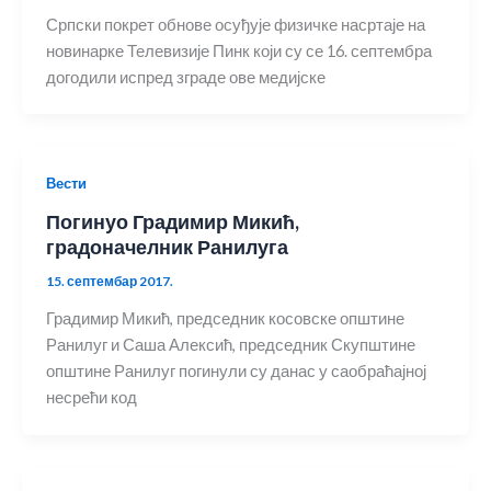
Српски покрет обнове осуђује физичке насртаје на
новинарке Телевизије Пинк који су се 16. септембра
догодили испред зграде ове медијске
Вести
Погинуо Градимир Микић,
градоначелник Ранилуга
15. септембар 2017.
Градимир Микић, председник косовске општине
Ранилуг и Саша Алексић, председник Скупштине
општине Ранилуг погинули су данас у саобраћајној
несрећи код