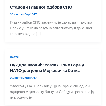
Ставови Главног одбора СПО
30. септембар 2017.
Главни одбор СПО закључио је данас да чланство
Србије у ЕУ нема разумну алтернативу и да је, због
тога, неопходно […]
Вести
Вук Драшковић: Улазак Црне Горе у
НАТО још једна Мојковачка битка
22. септембар 2017.
Уласком у НАТО алијансу Црна Гора је још једном
одиграла Мојковачку битку за Србију и прокрчила јој
пут, оценио је