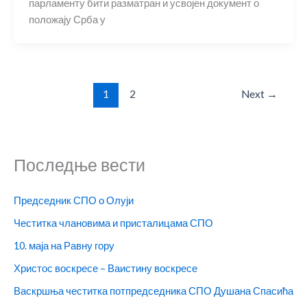
парламенту бити разматран и усвојен документ о
положају Срба у
1
2
Next
→
Последње вести
Председник СПО о Олуји
Честитка члановима и присталицама СПО
10. маја на Равну гору
Христос воскресе – Ваистину воскресе
Васкршња честитка потпредседника СПО Душана Спасића