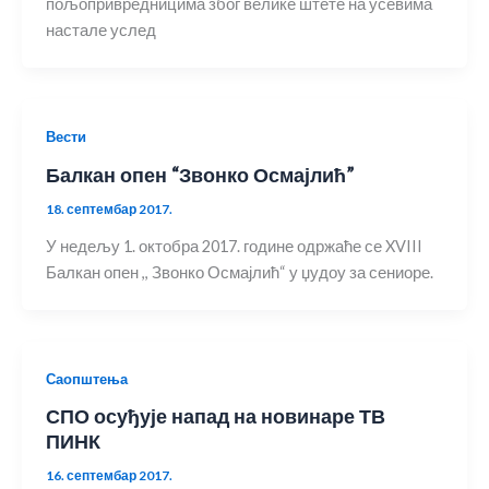
пољопривредницима због велике штете на усевима
настале услед
Вести
Балкан опен “Звонко Осмајлић”
18. септембар 2017.
У недељу 1. октобра 2017. године одржаће се XVIII
Балкан опен ,, Звонко Осмајлић“ у џудоу за сениоре.
Саопштења
СПО осуђује напад на новинаре ТВ
ПИНК
16. септембар 2017.