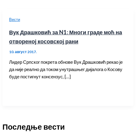
Вести
Вук Драшковић за N1: Многи граде моћ на
отвореној косовској рани
10. август 2017.
Лидер Српског покрета обнове Вук Драшковић рекао је
да није реално да током унутрашњег дијалога о Косову
буде постигнут консензус, […]
Последње вести