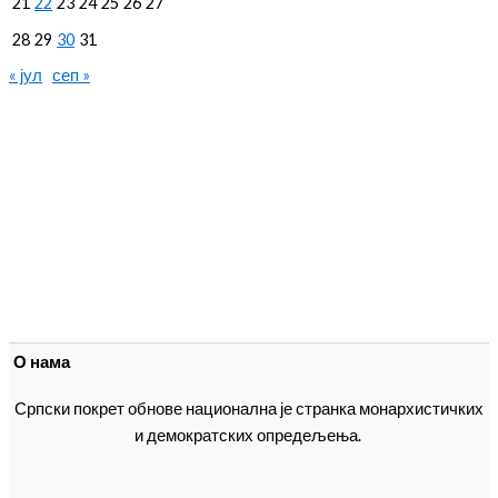
21
22
23
24
25
26
27
28
29
30
31
« јул
сеп »
О нама
Српски покрет обнове национална је странка монархистичких
и демократских опредељења.