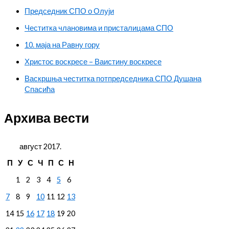
Председник СПО о Олуји
Честитка члановима и присталицама СПО
10. маја на Равну гору
Христос воскресе – Ваистину воскресе
Васкршња честитка потпредседника СПО Душана
Спасића
Архива вести
август 2017.
П
У
С
Ч
П
С
Н
1
2
3
4
5
6
7
8
9
10
11
12
13
14
15
16
17
18
19
20