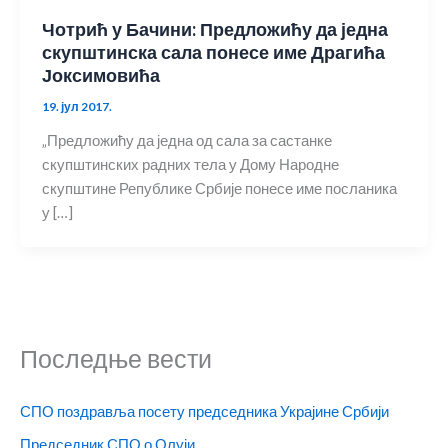
Чотрић у Бачини: Предложићу да једна
скупштинска сала понесе име Драгића
Јоксимовића
19. јул 2017.
„Предложићу да једна од сала за састанке
скупштинских радних тела у Дому Народне
скупштине Републике Србије понесе име посланика
у […]
Последње вести
СПО поздравља посету председника Украјине Србији
Председник СПО о Олуји