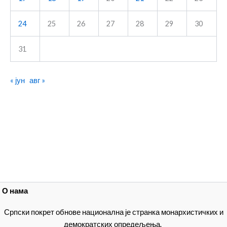
24
25
26
27
28
29
30
31
« јун
авг »
О нама
Српски покрет обнове национална је странка монархистичких и
демократских опредељења.