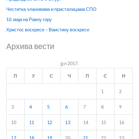
Честитка члановима и присталицама СПО
10. маја на Равну гору
Христос воскресе – Ваистину воскресе
Архива вести
јул 2017.
П
У
С
Ч
П
С
Н
1
2
3
4
5
6
7
8
9
10
11
12
13
14
15
16
17
18
19
20
21
22
23