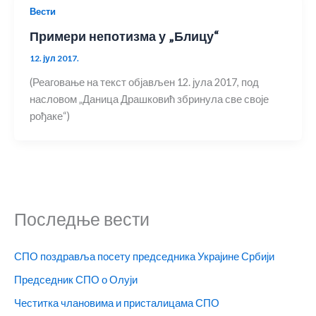
Вести
Примери непотизма у „Блицу“
12. јул 2017.
(Реаговање на текст објављен 12. јула 2017, под
насловом „Даница Драшковић збринула све своје
рођаке“)
Последње вести
СПО поздравља посету председника Украјине Србији
Председник СПО о Олуји
Честитка члановима и присталицама СПО