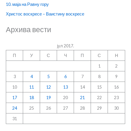
10. маја на Равну гору
Христос воскресе – Ваистину воскресе
Архива вести
јул 2017.
П
У
С
Ч
П
С
Н
1
2
3
4
5
6
7
8
9
10
11
12
13
14
15
16
17
18
19
20
21
22
23
24
25
26
27
28
29
30
31