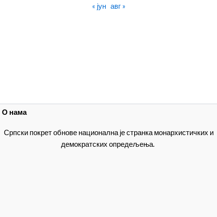
« јун
авг »
О нама
Српски покрет обнове национална је странка монархистичких и
демократских опредељења.